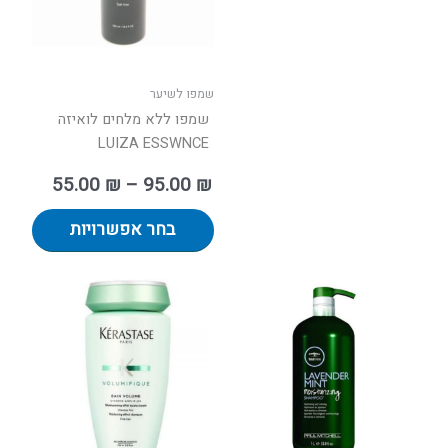
לבחור
את
האפשר
בעמוד
שמפו לשיער
המוצר
שמפו ללא מלחים לואיזה
LUIZA ESSWNCE
55.00
₪
–
95.00
₪
בחר אפשרויות
טווח
למוצר
למוצר
מחירים:
זה
זה
יש
יש
עד
מספר
מספר
סוגים.
סוגים.
ניתן
ניתן
לבחור
לבחור