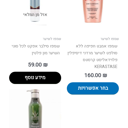
סוגים.
ניתן
אזל מן המלאי
לבחור
את
האפשרויות
בעמוד
שמפו לשיער
שמפו לשיער
המוצר
שמפו אמבט חפיפה ללא
שמפו סילבר אפקט לכל סוגי
סולפט לשיער מרדני דיסיפלין
השיער מון פלטין
פלוידאליסט קרסטס
59.00
₪
KERASTASE
160.00
₪
מידע נוסף
בחר אפשרויות
טווח
למוצר
מחירים:
זה
יש
עד
מספר
סוגים.
ניתן