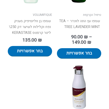
את
את
האפשרויות
האפשר
בעמוד
בעמוד
טיפול הקרקפת
VOLUMIFIQUE
המוצר
המוצר
שמפו עץ התה לוונדר – TEA
שמפו בן ווליומיפיק מעניק
TREE LAVENDER MINT
נפח וקלילות לשיער דק 250\
ליטר קרסטס KERASTASE
90.00
₪
–
135.00
₪
149.00
₪
בחר אפשרויות
בחר אפשרויות