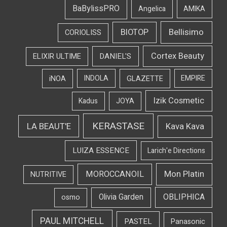
BaBylissPRO
Angelica
AMIKA
Bellisimo
BIOTOP
CORIOLISS
Cortex Beauty
DANIEL'S
ELIXIR ULTIME
iNOA
INDOLA
GLAZETTE
EMPIRE
Izik Cosmetic
Kadus
JOYA
KERASTASE
LA BEAUT'E
Kava Kava
LUIZA ESSENCE
Larich'e Directions
Mon Platin
MOROCCANOIL
NUTRITIVE
OBLIPHICA
Olivia Garden
osmo
PAUL MITCHELL
PASTEL
Panasonic