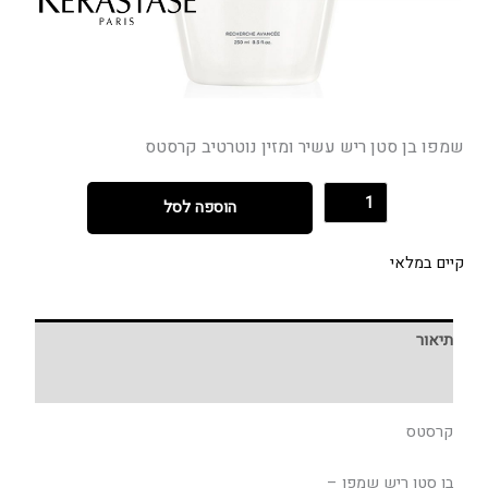
שמפו בן סטן ריש עשיר ומזין נוטרטיב קרסטס
הוספה לסל
קיים במלאי
תיאור
חוות דעת (0)
קרסטס
בן סטן ריש שמפו –