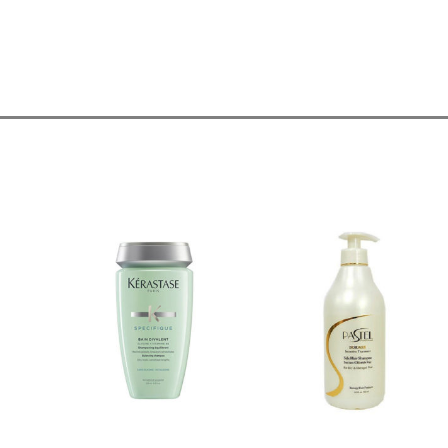
ר
.
ר
רויות