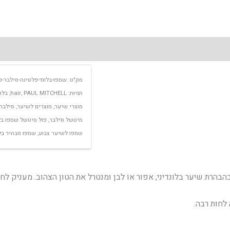
מק"ט:
שמפו-בלונד-פלטינה-סילבר-פול-מיט
תגיות:
PAUL MITCHELL
,
hair
,
בלו
מוצרי שיער
,
מוצרים לשיער
,
סילבר
מיטשל סילבר
,
פול מיטשל שמפו בל
שמפו לשיער צבוע
,
שמפו מבהיר בל
בהבהרת שיער בלונדיני, אפור או לבן ומנטרל את הטון הצהוב. מעניק לחו
לחות רבה.