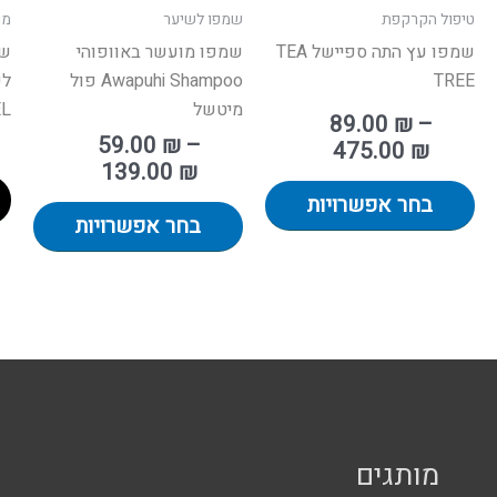
טיפול הקרקפת
שמפו לשיער
מו
בעמוד
בעמו
שמפו עץ התה ספיישל TEA
שמפו מועשר באוופוהי
שמ
המוצר
המוצ
TREE
Awapuhi Shampoo פול
לש
מיטשל
EL
89.00
₪
–
59.00
₪
–
475.00
₪
139.00
₪
בחר אפשרויות
בחר אפשרויות
מותגים