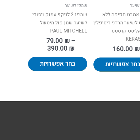
שיער
שמפו לשיער
בעמוד
בעמוד
אמבט חפיפה ללא
שמפו 2 לניקוי עמוק ויסודי
המוצר
המוצר
לשיער מרדני דיסיפלין
לשיער שמן פול מיטשל
אליסט קרסטס
PAUL MITCHELL
KERA
79.00
₪
–
390.00
₪
160.00
₪
בחר אפשרויות
חר אפשרויות