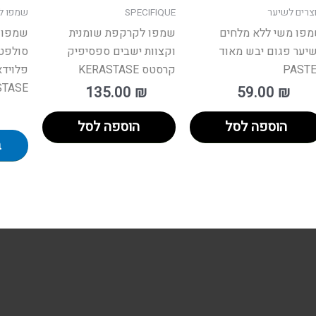
צרים לשיער
SPECIFIQUE
שמפו ל
ד
פו משי ללא מלחים
שמפו לקרקפת שומנית
שמפו 
ר
יער פגום יבש מאוד
וקצוות ישבים ספסיפיק
סולפט 
PAST
קרסטס KERASTASE
פלויד
STASE
135.00
₪
59.00
₪
הוספה לסל
הוספה לסל
ב