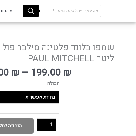
Products
מותגים
search
טווח
מחירים:
ליטר PAUL MITCHELL
עד
.00
₪
–
199.00
₪
תכולה
הוספה לסל