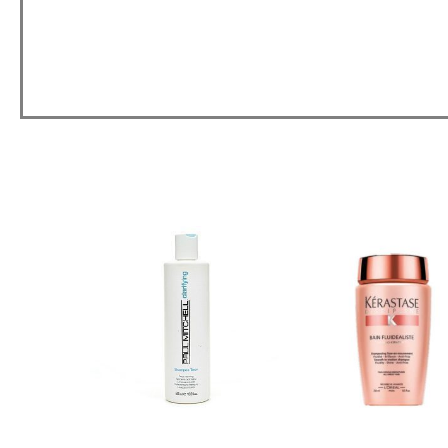
טווח
למוצר
למוצר
מחירים:
זה
זה
יש
יש
עד
מספר
מספר
סוגים.
סוגים.
ניתן
ניתן
לבחור
לבחור
את
את
האפשרויות
האפשרויות