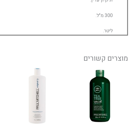
וניקיון עדין.
300 מ"ל.
ליטר.
מוצרים קשורים
טווח
טווח
למוצר
למוצ
חירים:
מחירים:
זה
זה
יש
יש
עד
עד
מספר
מספר
סוגים.
סוגים
ניתן
ניתן
לבחור
לבחו
את
את
האפשרויות
האפש