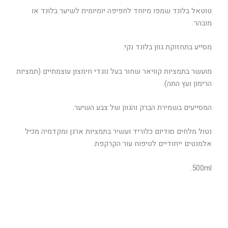
טוטאל בלונד שמפו מיוחד לחפיפה יומיומית לשיער בלונד או
מובהר.
מסייע בתחזוקת גוון בלונד נקי.
מועשר בתמציות קוויאר שחור בעל נוגדי חימצון עוצמתיים (תמציות
הרימון ועץ התה).
המסייעים בשמירת הברק והגוון של צבע השיער.
נטול מלחים סודיום כלוריד ועשיר בתמציות ארגן ומקדמיה מכיל
אלמנטים ייחודיים לטיפוח עור הקרקפת.
500ml.