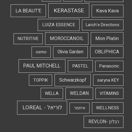
KERASTASE
LA BEAUT'E
Kava Kava
LUIZA ESSENCE
Larich'e Directions
Mon Platin
MOROCCANOIL
NUTRITIVE
OBLIPHICA
Olivia Garden
osmo
PAUL MITCHELL
PASTEL
Panasonic
Schwarzkopf
TOPPIK
saryna KEY
WELDAN
WELLA
VITAMINS
לוריאל - LOREAL
WELLNESS
איתמר
רבלון -REVLON