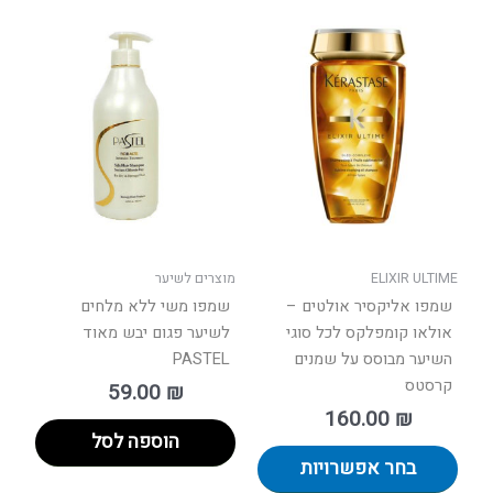
למוצר
זה
יש
מספר
סוגים.
ניתן
לבחור
את
האפשרויות
בעמוד
ELIXIR ULTIME
מוצרים לשיער
המוצר
שמפו אליקסיר אולטים –
שמפו משי ללא מלחים
אולאו קומפלקס לכל סוגי
לשיער פגום יבש מאוד
השיער מבוסס על שמנים
PASTEL
קרסטס
59.00
₪
160.00
₪
הוספה לסל
בחר אפשרויות