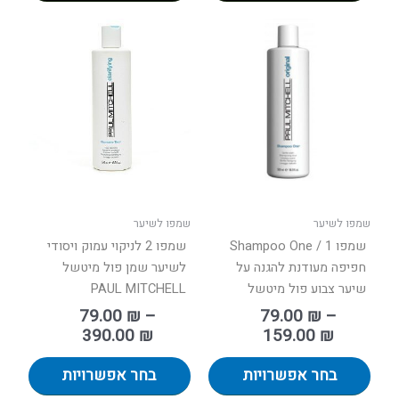
טווח
טווח
למוצר
למוצר
מחירים:
מחירים:
זה
זה
יש
יש
עד
עד
מספר
מספר
סוגים.
סוגים.
ניתן
ניתן
לבחור
לבחור
את
את
האפשרויות
האפשר
בעמוד
בעמוד
שמפו לשיער
שמפו לשיער
המוצר
המוצר
שמפו 1 / Shampoo One
שמפו 2 לניקוי עמוק ויסודי
חפיפה מעודנת להגנה על
לשיער שמן פול מיטשל
שיער צבוע פול מיטשל
PAUL MITCHELL
79.00
₪
–
79.00
₪
–
390.00
₪
159.00
₪
בחר אפשרויות
בחר אפשרויות