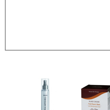
למוצר
זה
יש
מספר
סוגים.