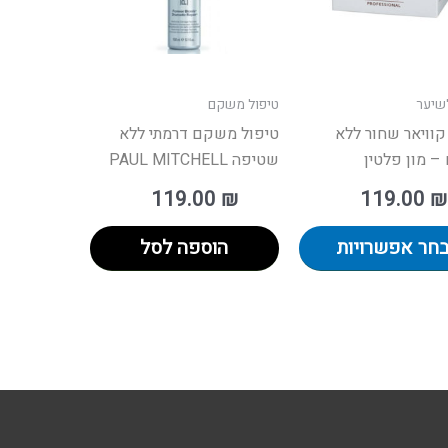
ניתן
לבחור
את
האפשרויות
שיער
טיפול משקם
בעמוד
וויאר שחור ללא
טיפול משקם דרמתי ללא
המוצר
– מון פלטין
שטיפה PAUL MITCHELL
119.00
₪
119.00
₪
חר אפשרויות
הוספה לסל