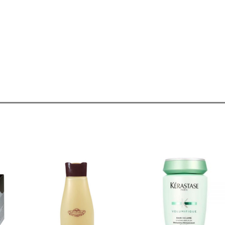
ר
למוצר
זה
יש
מספר
.
סוגים.