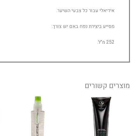
אידיאלי עבור כל צבעי השיער.
מסייע ביצירת נפח באם יש צורך.
252 מ"ל.
מוצרים קשורים
טווח
טווח
למוצר
למוצ
חירים:
מחירים:
זה
זה
יש
יש
עד
עד
מספר
מספר
סוגים.
סוגים