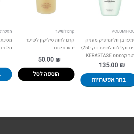
ניתן
ר
לבחור
את
רויות
האפשרויות
VOLUMIFIQ
קרם לשיער
מסכה ל
ד
בעמוד
פו בן ווליומיפיק מעניק
קרם לחות סיליקון לשיער
מסכת ק
ר
המוצר
נפח וקלילות לשיער דק 250\
יבש ופגום
מלחים 
ר קרסטס KERASTASE
50.00
₪
135.00
₪
הוספה לסל
ב
בחר אפשרויות