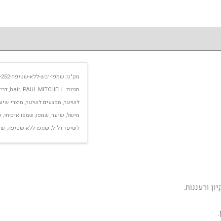
מק"ט:
שמפו-יבש-ללא-שטיפה-252-מל-פול-מיטשל-paul-mitchell
תגיות:
PAUL MITCHELL
,
hair
,
דרי
לשיער
,
מבצעים לשיער
,
מוצרי שיע
מישל
,
שיער
,
שמפו
,
שמפו איכותי
,
ש
לשיער דליל
,
שמפו ללא שטיפה
,
שמ
ן ורעננות.