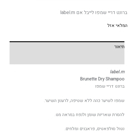
ברונט דריי שמפו לייבל אם label.m
המלאי אזל
תיאור
חוות דעת (0)
label.m
Brunette Dry Shampoo
ברונט דריי שמפו
שמפו לשיער כהה ללא שטיפה, לרענון השיער.
להסרת שאריות שומן ולנפח במראה מט.
נטול סולפאטים, פראבנים ומלחים.