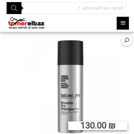
Products
search
תפריט
ראשי
130.00
₪