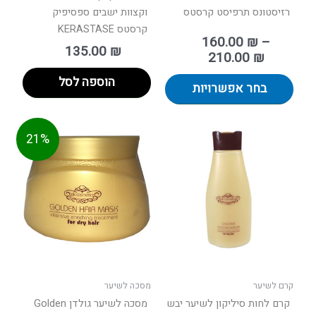
רזיסטונס תרפיסט קרסטס
וקצוות ישבים ספסיפיק
קרסטס KERASTASE
160.00
₪
–
135.00
₪
210.00
₪
הוספה לסל
בחר אפשרויות
המחיר
המחיר
21%
הנוכחי
המקורי
הוא:
היה:
125.00 ₪.
99.00 ₪.
קרם לשיער
מסכה לשיער
קרם לחות סיליקון לשיער יבש
מסכה לשיער גולדן Golden