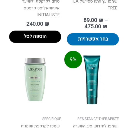
המוצר
שמפו עץ התה ספיישל TEA
סרום לקרקפת ולשיער
TREE
אינישיאליסט קרסטס
INITIALISTE
89.00
₪
–
240.00
₪
475.00
₪
הוספה לסל
בחר אפשרויות
טווח
למוצר
9%
מחירים:
זה
יש
עד
מספר
סוגים.
ניתן
לבחור
את
האפשרויות
בעמוד
SPECIFIQUE
RESISTANCE THERAPISTE
המוצר
שמפו לחידוש סיב השערה
שמפו לקרקפת שומנית