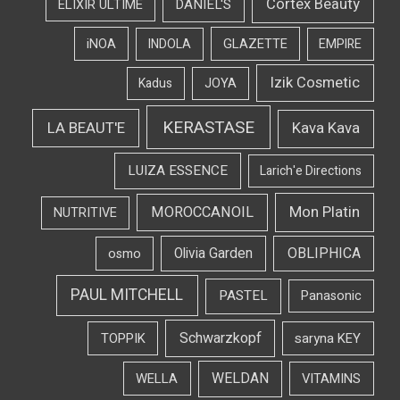
Cortex Beauty
DANIEL'S
ELIXIR ULTIME
iNOA
INDOLA
GLAZETTE
EMPIRE
Izik Cosmetic
Kadus
JOYA
KERASTASE
LA BEAUT'E
Kava Kava
LUIZA ESSENCE
Larich'e Directions
Mon Platin
MOROCCANOIL
NUTRITIVE
OBLIPHICA
Olivia Garden
osmo
PAUL MITCHELL
PASTEL
Panasonic
Schwarzkopf
TOPPIK
saryna KEY
WELDAN
WELLA
VITAMINS