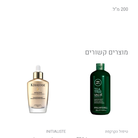
200 מ"ל.
מוצרים קשורים
טווח
למוצר
מחירים:
זה
יש
עד
מספר
סוגים.
ניתן
לבחור
את
האפשרויות
בעמוד
טיפול הקרקפת
INITIALISTE