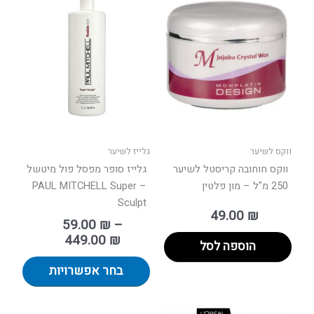
מחירים:
זה
יש
עד
מספר
סוגים.
ניתן
לבחור
את
האפשר
בעמוד
ווקס לשיער
גלייז לשיער
המוצר
ווקס חוחובה קריסטל לשיער
גלייז סופר מפסל פול מיטשל
250 מ"ל – מון פלטין
– PAUL MITCHELL Super
Sculpt
49.00
₪
59.00
₪
–
449.00
₪
הוספה לסל
בחר אפשרויות
למוצר