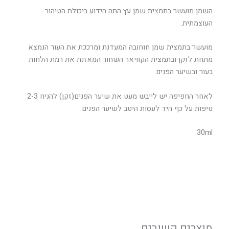
השמן מועשר בתמצית שמן עץ התה הידוע ביכולת הטיהור
העוצמתית.
מועשר בתמצית שמן חוחובה המעדנת ומרככת את העור הנמצא
מתחת לזקן ובתמצית הקוויאר השחור המאזנת את רמת הלחות
בעור ובשיער הפנים.
לאחר החפיפה יש לייבש מעט את שיער הפנים(זקן) להניח 2-3
טיפות על כף היד לעסות היטב לשיער הפנים.
30ml.
מוצרים קשורים