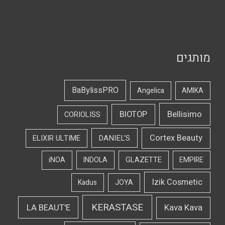
מותגים
BaBylissPRO
Angelica
AMIKA
Bellisimo
BIOTOP
CORIOLISS
Cortex Beauty
DANIEL'S
ELIXIR ULTIME
iNOA
INDOLA
GLAZETTE
EMPIRE
Izik Cosmetic
Kadus
JOYA
KERASTASE
LA BEAUT'E
Kava Kava