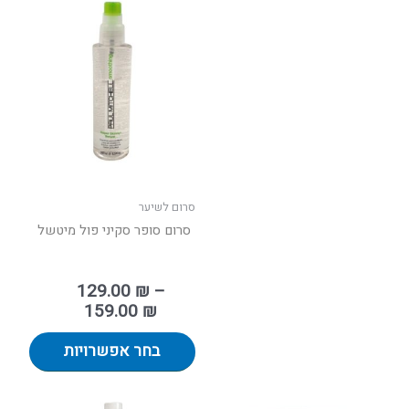
טווח
למוצר
מחירים:
זה
יש
עד
מספר
סוגים.
ניתן
לבחור
את
האפשר
בעמוד
סרום לשיער
המוצר
סרום סופר סקיני פול מיטשל
129.00
₪
–
159.00
₪
בחר אפשרויות
טווח
למוצר