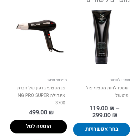
טווח
למוצר
מחירים:
זה
יש
עד
מספר
סוגים.
ניתן
לבחור
את
האפשרויות
בעמוד
שמפו לשיער
מייבשי שיער
המוצר
שמפו לחות מקציף פול
פן מקצועי גדעון של חברת
מיטשל
אינדולה NG PRO SUPER
3700
119.00
₪
–
499.00
₪
299.00
₪
הוספה לסל
בחר אפשרויות