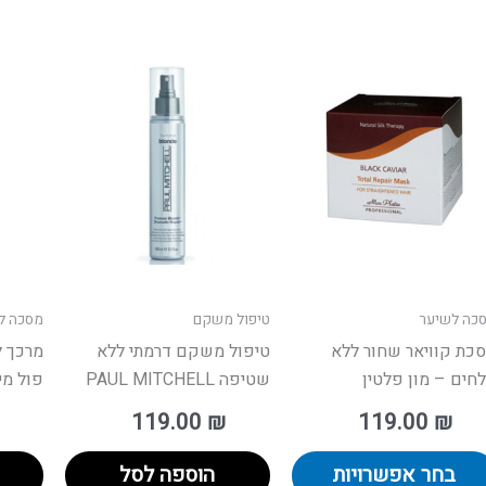
ר
למוצר
זה
יש
מספר
.
סוגים.
ניתן
ר
לבחור
את
רויות
האפשרויות
כה לשיער
טיפול משקם
מסכה ל
ד
בעמוד
כת קוויאר שחור ללא
טיפול משקם דרמתי ללא
מרכך ל
ר
המוצר
חים – מון פלטין
שטיפה PAUL MITCHELL
פול מ
119.00
₪
119.00
₪
בחר אפשרויות
הוספה לסל