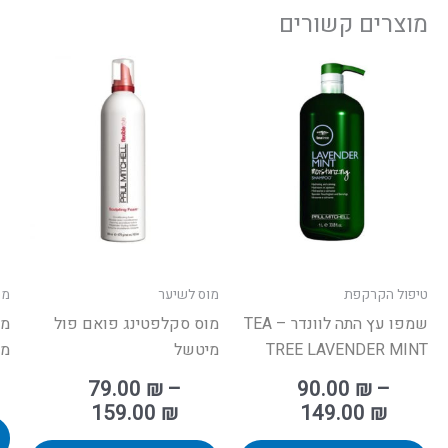
מוצרים קשורים
טווח
טווח
למוצר
למוצ
חירים:
מחירים:
זה
זה
יש
יש
עד
עד
מספר
מספר
סוגים.
סוגים
ניתן
ניתן
לבחור
לבחו
את
את
האפשרויות
האפש
טיפול הקרקפת
מוס לשיער
מס
בעמוד
בעמו
שמפו עץ התה לוונדר – TEA
מוס סקלפטינג פואם פול
מס
המוצר
המוצ
TREE LAVENDER MINT
מיטשל
מל
79.00
₪
–
90.00
₪
–
159.00
₪
149.00
₪