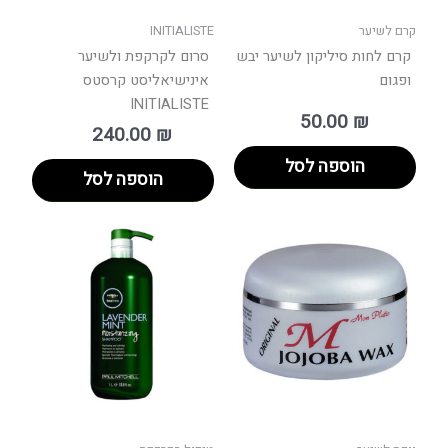
קרם לשיער
INITIALISTE
קרם לחות סיליקון לשיער יבש
סרום לקרקפת ולשיער
ופגום
אינישיאליסט קרסטס
INITIALISTE
50.00
₪
240.00
₪
הוספה לסל
הוספה לסל
טווח
למוצר
מחירים:
זה
יש
עד
מספר
סוגים.
ניתן
לבחור
את
האפשר
בעמוד