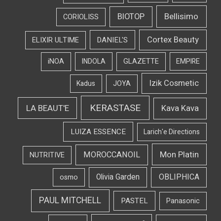
Bellisimo
BIOTOP
CORIOLISS
Cortex Beauty
DANIEL'S
ELIXIR ULTIME
iNOA
INDOLA
GLAZETTE
EMPIRE
Izik Cosmetic
Kadus
JOYA
KERASTASE
LA BEAUT'E
Kava Kava
LUIZA ESSENCE
Larich'e Directions
Mon Platin
MOROCCANOIL
NUTRITIVE
OBLIPHICA
Olivia Garden
osmo
PAUL MITCHELL
PASTEL
Panasonic