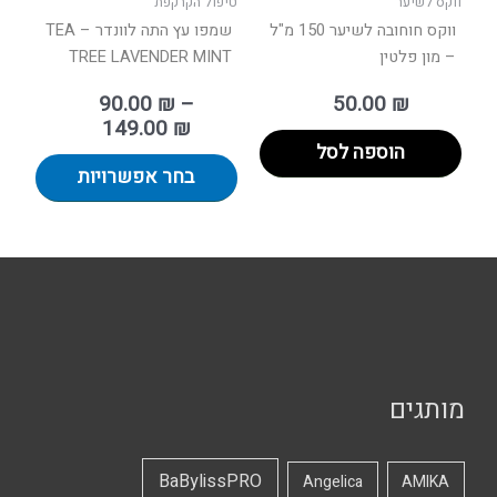
ווקס לשיער
טיפול הקרקפת
המוצר
ווקס חוחובה לשיער 150 מ"ל
שמפו עץ התה לוונדר – TEA
– מון פלטין
TREE LAVENDER MINT
90.00
₪
–
50.00
₪
149.00
₪
הוספה לסל
בחר אפשרויות
מותגים
BaBylissPRO
Angelica
AMIKA