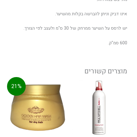
אינו דביק וניתן להברשה בקלות מהשיער.
יש לרסס על השיער ממרחק של 30 ס"מ ולעצב לפי הצורך.
600 סמ"ק.
מוצרים קשורים
טווח
המחיר
המחיר
למוצר
21%
מחירים:
הנוכחי
המקורי
זה
הוא:
היה:
יש
עד
99.00 ₪.
125.00 ₪.
מספר
סוגים.
ניתן
לבחור
את