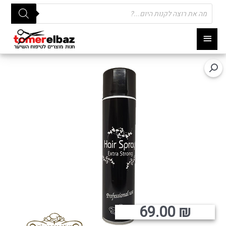
Products
search
תפריט
ראשי
69.00
₪