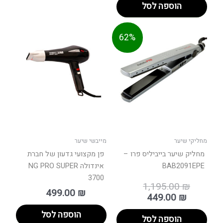
הוספה לסל
המחיר
המחיר
62%
המקורי
הנוכחי
היה:
הוא:
449.0
מחליקי שיער
מייבשי שיער
מחליק שיער בייביליס פרו –
פן מקצועי גדעון של חברת
BAB2091EPE
אינדולה NG PRO SUPER
3700
1,195.00
₪
499.00
₪
449.00
₪
הוספה לסל
הוספה לסל