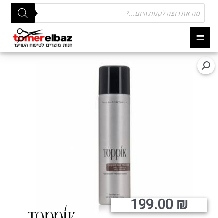
Products
search
תפריט
ראשי
199.00
₪