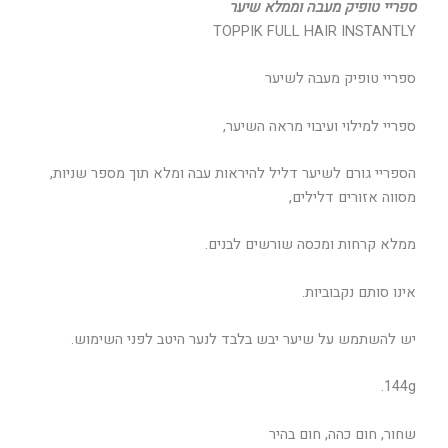
ספריי טופיק מעבה וממלא שיער
TOPPIK FULL HAIR INSTANTLY
ספריי טופיק מעבה לשיער
ספריי למילוי ועיבוי מראה השיער,
הספריי גורם לשיער דליל להיראות עבה ומלא תוך מספר שניות,
מסווה אזורים דלילים,
ממלא קרחות ומכסה שורשים לבנים.
אינו סותם נקבוביות.
יש להשתמש על שיער יבש בלבד לנער היטב לפני השימוש.
144g.
שחור, חום כהה, חום בהיר