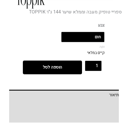
ספריי טופיק מעבה וממלא שיער 144 ג"ר TOPPIK
צבע
נקה
קיים במלאי
הוספה לסל
תיאור
מידע נוסף
חוות דעת (0)