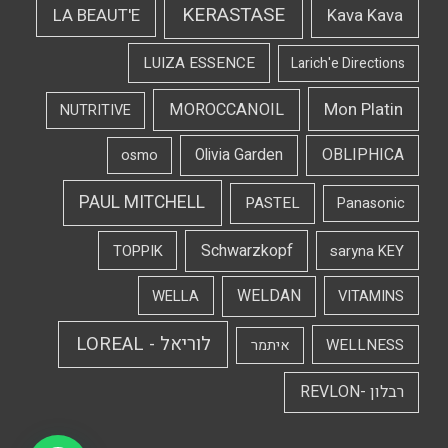
KERASTASE
LA BEAUT'E
Kava Kava
LUIZA ESSENCE
Larich'e Directions
Mon Platin
MOROCCANOIL
NUTRITIVE
OBLIPHICA
Olivia Garden
osmo
PAUL MITCHELL
PASTEL
Panasonic
Schwarzkopf
TOPPIK
saryna KEY
WELDAN
WELLA
VITAMINS
לוריאל - LOREAL
WELLNESS
איתמר
רבלון -REVLON