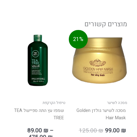
מוצרים קשורים
חיר
המחיר
טווח
למוצר
21%
וכחי
המקורי
מחירים:
זה
הוא:
היה:
יש
125.00 ₪.
עד
מספר
סוגים.
ניתן
לבחור
את
האפשר
בעמוד
מסכה לשיער
טיפול הקרקפת
המוצר
מסכה לשיער גולדן Golden
שמפו עץ התה ספיישל TEA
TREE
Hair Mask
89.00
₪
–
125.00
₪
99.00
₪