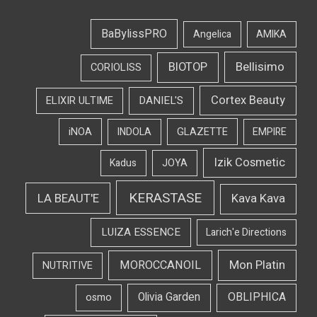
BaBylissPRO
Angelica
AMIKA
Bellisimo
BIOTOP
CORIOLISS
Cortex Beauty
DANIEL'S
ELIXIR ULTIME
iNOA
INDOLA
GLAZETTE
EMPIRE
Izik Cosmetic
Kadus
JOYA
KERASTASE
LA BEAUT'E
Kava Kava
LUIZA ESSENCE
Larich'e Directions
Mon Platin
MOROCCANOIL
NUTRITIVE
OBLIPHICA
Olivia Garden
osmo