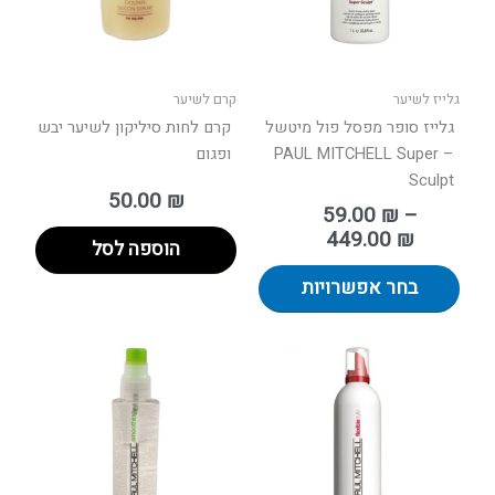
לבחור
את
האפשרויות
בעמוד
גלייז לשיער
קרם לשיער
המוצר
גלייז סופר מפסל פול מיטשל
קרם לחות סיליקון לשיער יבש
– PAUL MITCHELL Super
ופגום
Sculpt
50.00
₪
59.00
₪
–
449.00
₪
הוספה לסל
בחר אפשרויות
טווח
טווח
למוצר
למוצר
מחירים:
מחירים:
זה
זה
יש
יש
עד
עד
מספר
מספר
סוגים.
סוגים.
ניתן
ניתן