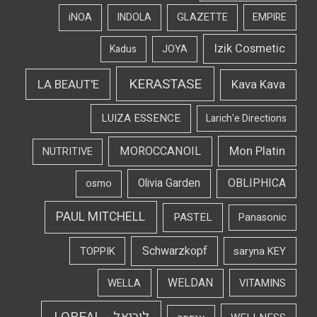
iNOA
INDOLA
GLAZETTE
EMPIRE
Izik Cosmetic
Kadus
JOYA
KERASTASE
LA BEAUT'E
Kava Kava
LUIZA ESSENCE
Larich'e Directions
Mon Platin
MOROCCANOIL
NUTRITIVE
OBLIPHICA
Olivia Garden
osmo
PAUL MITCHELL
PASTEL
Panasonic
Schwarzkopf
TOPPIK
saryna KEY
WELDAN
WELLA
VITAMINS