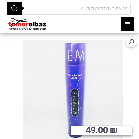
Products
search
תפריט
ראשי
49.00
₪