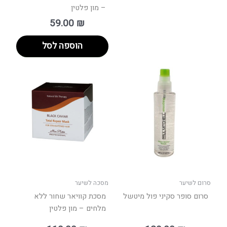
– מון פלטין
59.00
₪
הוספה לסל
טווח
למוצר
למוצר
מחירים:
זה
זה
יש
יש
עד
מספר
מספר
סוגים.
סוגים.
ניתן
ניתן
לבחור
לבחור
את
את
האפשרויות
האפשר
בעמוד
בעמוד
סרום לשיער
מסכה לשיער
המוצר
המוצר
סרום סופר סקיני פול מיטשל
מסכת קוויאר שחור ללא
מלחים – מון פלטין