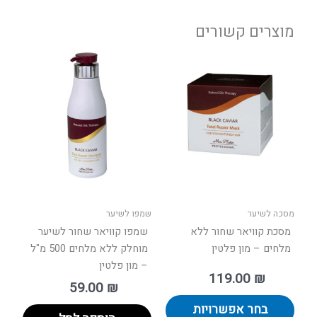
מוצרים קשורים
למוצר
זה
יש
מספר
סוגים.
ניתן
לבחור
את
האפשרויות
בעמוד
מסכה לשיער
שמפו לשיער
המוצר
מסכת קוויאר שחור ללא
שמפו קוויאר שחור לשיער
מלחים – מון פלטין
מוחלק ללא מלחים 500 מ"ל
– מון פלטין
119.00
₪
59.00
₪
בחר אפשרויות