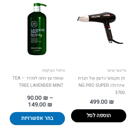
טווח
למוצר
מחירים:
זה
יש
עד
מספר
סוגים.
ניתן
לבחור
את
האפשר
בעמוד
מייבשי שיער
טיפול הקרקפת
המוצר
פן מקצועי גדעון של חברת
שמפו עץ התה לוונדר – TEA
אינדולה NG PRO SUPER
TREE LAVENDER MINT
3700
90.00
₪
–
499.00
₪
149.00
₪
הוספה לסל
בחר אפשרויות