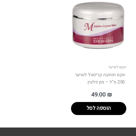
ווקס לשיער
ווקס חוחובה קריסטל לשיער
250 מ"ל – מון פלטין
49.00
₪
הוספה לסל