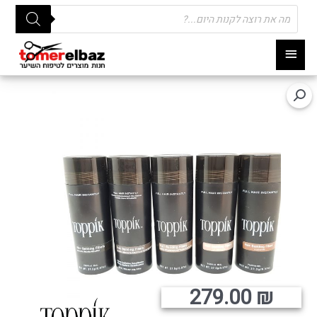
Products
search
תפריט
ראשי
279.00
₪