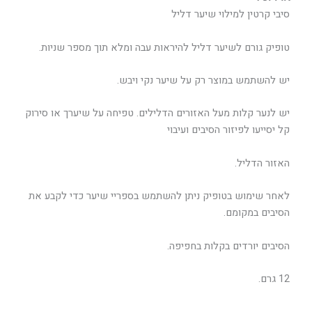
סיבי קרטין למילוי שיער דליל
טופיק גורם לשיער דליל להיראות עבה ומלא תוך מספר שניות.
יש להשתמש במוצר רק על שיער נקי ויבש.
יש לנער קלות מעל האזורים הדלילים. טפיחה על שיערך או סירוק
קל יסייעו לפיזור הסיבים ועיבוי
האזור הדליל.
לאחר שימוש בטופיק ניתן להשתמש בספריי שיער כדי לקבע את
הסיבים במקומם.
הסיבים יורדים בקלות בחפיפה.
12 גרם.