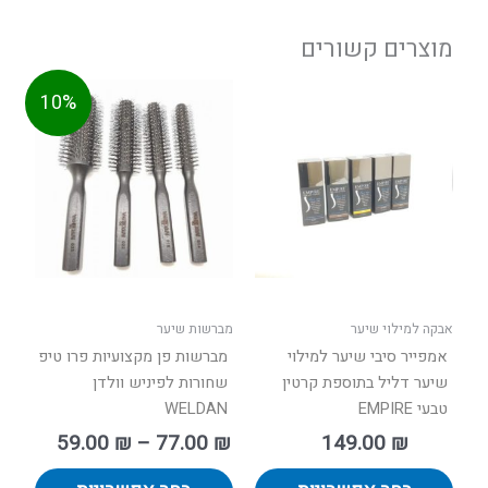
מוצרים קשורים
טווח
למוצר
למוצר
10%
מחירים:
זה
זה
יש
יש
עד
מספר
מספר
סוגים.
סוגים.
ניתן
ניתן
לבחור
לבחור
את
את
האפשרויות
האפשר
בעמוד
בעמוד
אבקה למילוי שיער
מברשות שיער
המוצר
המוצר
אמפייר סיבי שיער למילוי
מברשות פן מקצועיות פרו טיפ
שיער דליל בתוספת קרטין
שחורות לפיניש וולדן
טבעי EMPIRE
WELDAN
59.00
₪
–
77.00
₪
149.00
₪