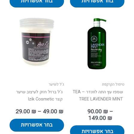
בחר אפשרויות
בחר אפשרויות
טווח
טווח
למוצר
למוצר
מחירים:
מחירים:
זה
זה
יש
יש
עד
עד
מספר
מספר
סוגים.
סוגים.
ניתן
ניתן
לבחור
לבחור
את
את
האפשרויות
האפשר
בעמוד
בעמוד
טיפול הקרקפת
ג'ל לשיער
המוצר
המוצר
שמפו עץ התה לוונדר – TEA
ג'ל ברזל חזק לעיצוב שיער
TREE LAVENDER MINT
קצר Izik Cosmetic
29.00
₪
–
49.00
₪
90.00
₪
–
149.00
₪
בחר אפשרויות
בחר אפשרויות