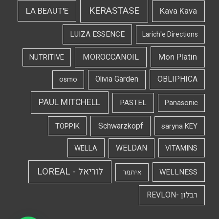
KERASTASE
LA BEAUT'E
Kava Kava
LUIZA ESSENCE
Larich'e Directions
Mon Platin
MOROCCANOIL
NUTRITIVE
OBLIPHICA
Olivia Garden
osmo
PAUL MITCHELL
PASTEL
Panasonic
Schwarzkopf
TOPPIK
saryna KEY
WELDAN
WELLA
VITAMINS
לוריאל - LOREAL
WELLNESS
איתמר
רבלון -REVLON