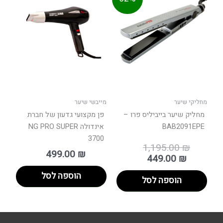
המקורי
הנוכחי
היה:
הוא:
449.0
מחליקי שיער
מייבשי שיער
מחליק שיער בייביליס פרו –
פן מקצועי גדעון של חברת
BAB2091EPE
אינדולה NG PRO SUPER
3700
1,195.00
₪
499.00
₪
449.00
₪
הוספה לסל
הוספה לסל