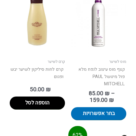
מחירים:
זה
יש
עד
מספר
סוגים.
ניתן
לבחור
את
האפשרויות
בעמוד
מוס לשיער
קרם לשיער
המוצר
קצף מוס עיצוב לנפח מלא
קרם לחות סיליקון לשיער יבש
פול מיטשל PAUL
ופגום
MITCHELL
50.00
₪
85.00
₪
–
159.00
₪
הוספה לסל
בחר אפשרויות
המחיר
המחיר
62%