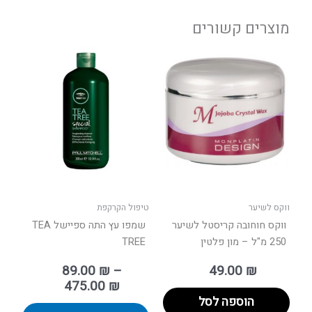
מוצרים קשורים
טווח
למוצר
מחירים:
זה
יש
עד
מספר
סוגים.
ניתן
לבחור
את
האפשר
בעמוד
ווקס לשיער
טיפול הקרקפת
המוצר
ווקס חוחובה קריסטל לשיער
שמפו עץ התה ספיישל TEA
250 מ"ל – מון פלטין
TREE
89.00
₪
–
49.00
₪
475.00
₪
הוספה לסל