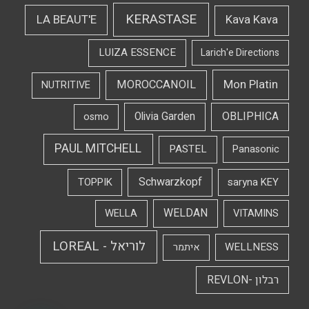
KERASTASE
LA BEAUT'E
Kava Kava
LUIZA ESSENCE
Larich'e Directions
Mon Platin
MOROCCANOIL
NUTRITIVE
OBLIPHICA
Olivia Garden
osmo
PAUL MITCHELL
PASTEL
Panasonic
Schwarzkopf
TOPPIK
saryna KEY
WELDAN
WELLA
VITAMINS
לוריאל - LOREAL
WELLNESS
איתמר
רבלון -REVLON