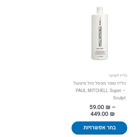
טווח
למוצר
מחירים:
זה
יש
עד
מספר
סוגים.
ניתן
לבחור
את
האפשרויות
בעמוד
גלייז לשיער
המוצר
גלייז סופר מפסל פול מיטשל
– PAUL MITCHELL Super
Sculpt
59.00
₪
–
449.00
₪
בחר אפשרויות