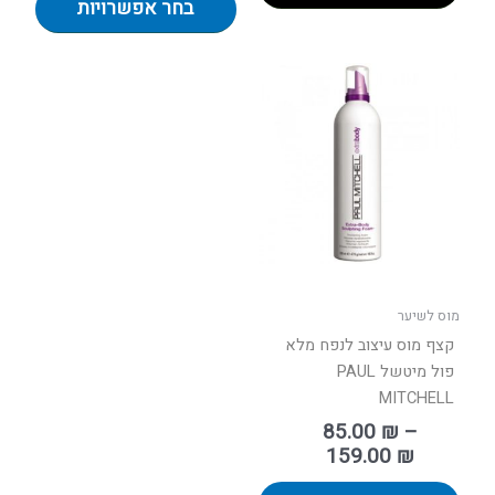
בחר אפשרויות
טווח
למוצר
מחירים:
זה
יש
עד
מספר
סוגים.
ניתן
לבחור
את
האפשרויות
בעמוד
מוס לשיער
המוצר
קצף מוס עיצוב לנפח מלא
פול מיטשל PAUL
MITCHELL
85.00
₪
–
159.00
₪