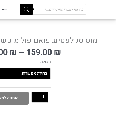
Products
מותגים
search
טווח
מוס סקלפטינג פואם פול מיטשל
מחירים:
.00
₪
–
159.00
₪
עד
תכולה
הוספה לסל