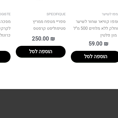
פו לשיער
SPECIFIQUE
GISTE
פו קוויאר שחור לשיער
ספריי מטפח ממריץ
מסכה 
מוחלק ללא מלחים 500 מ"ל
סטימוליסט קרסטס
לקרקפ
מון פלטין
כרונול
250.00
₪
59.00
₪
הוספה לסל
הוספה לסל