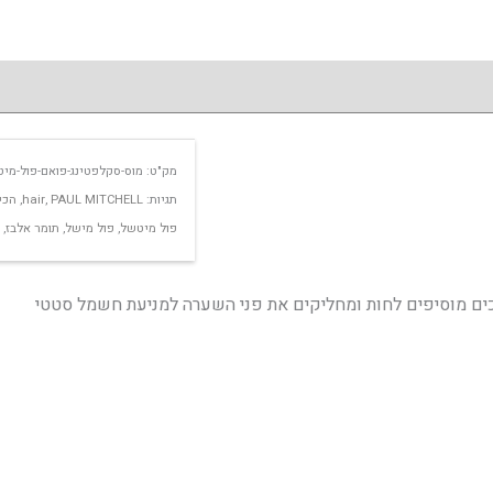
מק"ט:
מוס-סקלפטינג-פואם-פול-מי
תגיות:
PAUL MITCHELL
,
hair
,
הכי
פול מיטשל
,
פול מישל
,
תומר אלבז
,
כים מוסיפים לחות ומחליקים את פני השערה למניעת חשמל סטטי