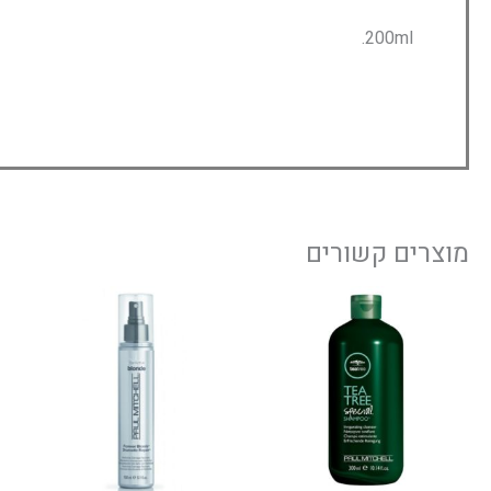
200ml.
מוצרים קשורים
טווח
למוצר
חירים:
זה
יש
עד
מספר
סוגים.
ניתן
לבחור