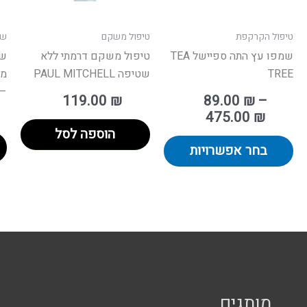
את
האפשרויות
טיפול הקרקפת
טיפול משקם
שמ
בעמוד
שמפו עץ התה ספיישל TEA
טיפול משקם דרמתי ללא
שמ
המוצר
TREE
שטיפה PAUL MITCHELL
– 
119.00
₪
89.00
₪
–
475.00
₪
הוספה לסל
בחר אפשרויות
מותגים