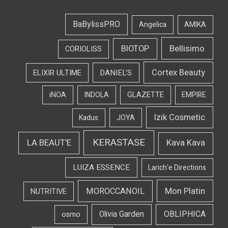
BaBylissPRO
Angelica
AMIKA
Bellisimo
BIOTOP
CORIOLISS
Cortex Beauty
DANIEL'S
ELIXIR ULTIME
iNOA
INDOLA
GLAZETTE
EMPIRE
Izik Cosmetic
Kadus
JOYA
KERASTASE
LA BEAUT'E
Kava Kava
LUIZA ESSENCE
Larich'e Directions
Mon Platin
MOROCCANOIL
NUTRITIVE
OBLIPHICA
Olivia Garden
osmo