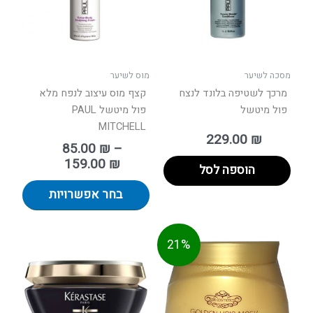
ניתן
לבחור
את
האפשר
בעמוד
מסכה לשיער
מוס לשיער
המוצר
מרכך לשטיפה בלונד לנצח
קצף מוס עיצוב לנפח מלא
פול מיטשל
פול מיטשל PAUL
MITCHELL
229.00
₪
85.00
₪
–
159.00
₪
הוספה לסל
בחר אפשרויות
חיר
המחיר
21%
וכחי
המקורי
הוא:
היה:
125.00 ₪.