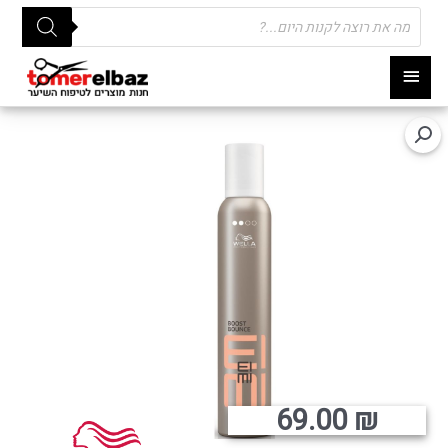
Products
search
תפריט
ראשי
69.00
₪