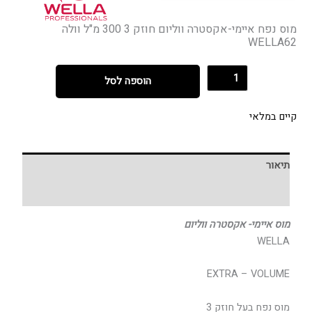
מוס נפח איימי-אקסטרה ווליום חוזק 3 300 מ"ל וולה
WELLA62
הוספה לסל
קיים במלאי
תיאור
חוות דעת (0)
מוס איימי- אקסטרה ווליום
WELLA
EXTRA – VOLUME
מוס נפח בעל חוזק 3