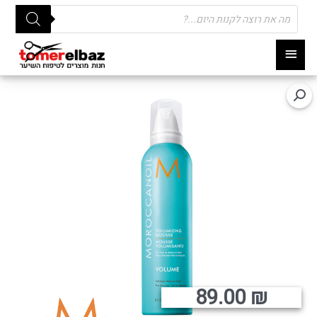
Products
search
תפריט
ראשי
89.00
₪