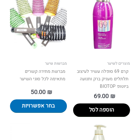
זה
יש
מספר
סוגים.
ניתן
לבחור
את
האפשר
בעמוד
מוצרים לשיער
מברשות שיער
המוצר
קרם 69 סופלה עשיר לעיצוב
מברשת מתירה קשרים
תלתלים מעניק ברק ותנועה
מתאימה לכל סוגי השיער
ביוטופ BIOTOP
50.00
₪
69.00
₪
בחר אפשרויות
הוספה לסל