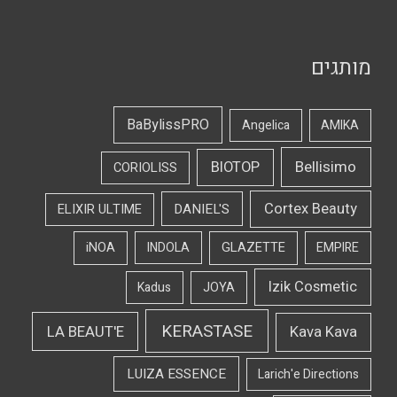
מותגים
BaBylissPRO
Angelica
AMIKA
Bellisimo
BIOTOP
CORIOLISS
Cortex Beauty
DANIEL'S
ELIXIR ULTIME
iNOA
INDOLA
GLAZETTE
EMPIRE
Izik Cosmetic
Kadus
JOYA
KERASTASE
LA BEAUT'E
Kava Kava
LUIZA ESSENCE
Larich'e Directions