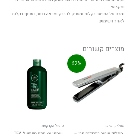
ומקצועי.
נמרח על השיער בקלות ומעניק לו ברק ומראה רטוב, נשטף בקלות
לאחר השימוש.
מוצרים קשורים
המחיר
המחיר
טווח
למוצר
62%
המקורי
הנוכחי
מחירים:
זה
היה:
הוא:
יש
449.0
עד
מספר
סוגים.
ניתן
לבחור
את
האפשר
בעמוד
מחליקי שיער
טיפול הקרקפת
המוצר
מחליק שיער בייביליס פרו –
שמפו עץ התה ספיישל TEA