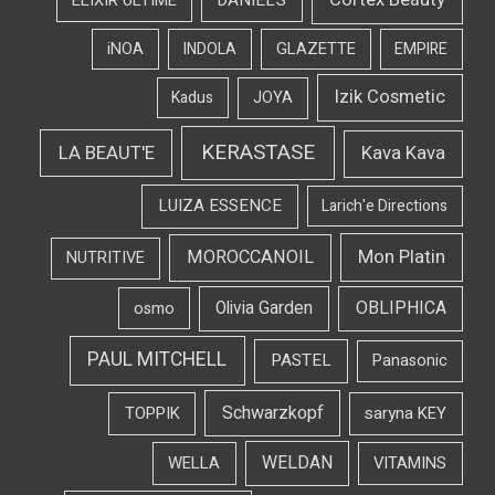
Cortex Beauty
DANIEL'S
ELIXIR ULTIME
iNOA
INDOLA
GLAZETTE
EMPIRE
Izik Cosmetic
Kadus
JOYA
KERASTASE
LA BEAUT'E
Kava Kava
LUIZA ESSENCE
Larich'e Directions
Mon Platin
MOROCCANOIL
NUTRITIVE
OBLIPHICA
Olivia Garden
osmo
PAUL MITCHELL
PASTEL
Panasonic
Schwarzkopf
TOPPIK
saryna KEY
WELDAN
WELLA
VITAMINS