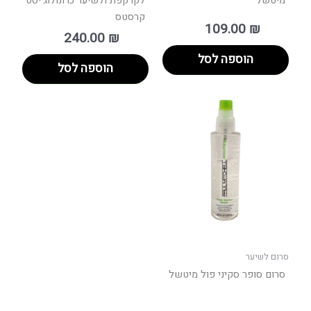
מיטשל
לקרקפת ולשיער כרונולוג'יסט
קרסטס
109.00
₪
240.00
₪
הוספה לסל
הוספה לסל
טווח
למוצר
מחירים:
זה
יש
עד
מספר
סוגים.
ניתן
לבחור
את
האפשרויות
בעמוד
סרום לשיער
המוצר
סרום סופר סקיני פול מיטשל