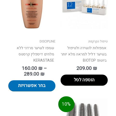
עד
מספר
סוגים.
ניתן
לבחור
את
האפשר
בעמוד
טיפול הקרקפת
DISCIPLINE
המוצר
אמפולות לנשירה ולטיפול
שמפו לשיער מרדני ללא
בשיער דליל למראה מלא יותר
מלחים דיספלין קרסטס
ביוטופ BIOTOP
KERASTASE
160.00
₪
–
209.00
₪
289.00
₪
הוספה לסל
בחר אפשרויות
טווח
למוצר
10%
ים:
זה
יש