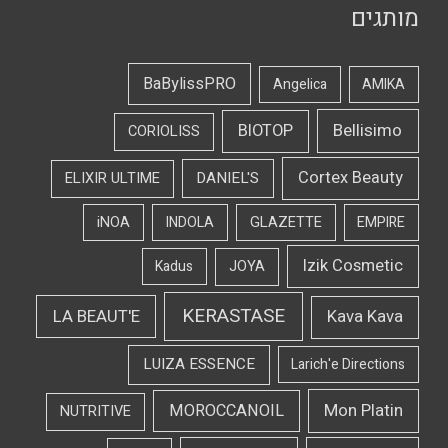
מותגים
BaBylissPRO
Angelica
AMIKA
Bellisimo
BIOTOP
CORIOLISS
Cortex Beauty
DANIEL'S
ELIXIR ULTIME
iNOA
INDOLA
GLAZETTE
EMPIRE
Izik Cosmetic
Kadus
JOYA
KERASTASE
LA BEAUT'E
Kava Kava
LUIZA ESSENCE
Larich'e Directions
Mon Platin
MOROCCANOIL
NUTRITIVE