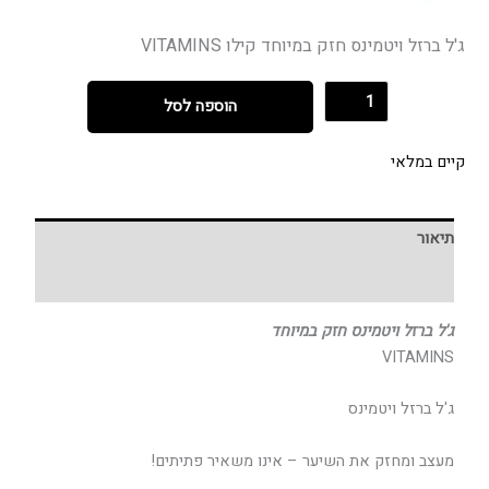
ג'ל ברזל ויטמינס חזק במיוחד קילו VITAMINS
הוספה לסל
קיים במלאי
תיאור
חוות דעת (0)
ג'ל ברזל ויטמינס חזק במיוחד
VITAMINS
ג'ל ברזל ויטמינס
מעצב ומחזק את השיער – אינו משאיר פתיתים!