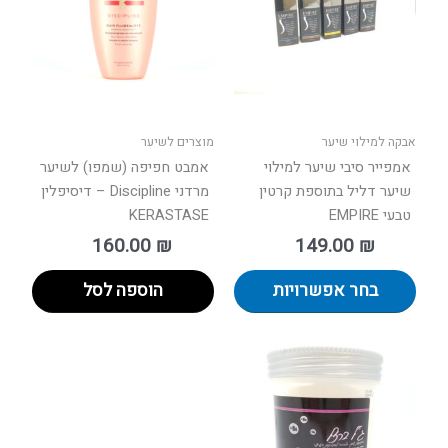
סוגים.
ניתן
לבחור
את
האפשרויות
בעמוד
אבקה למילוי שיער
מוצרים לשיער
המוצר
אמפייר סיבי שיער למילוי
אמבט חפיפה (שמפו) לשיער
שיער דליל בתוספת קרטין
מרדני Discipline – דיסיפלין
טבעי EMPIRE
KERASTASE
160.00
₪
149.00
₪
בחר אפשרויות
הוספה לסל
טווח
למוצר
ים:
זה
יש
עד
מספר
סוגים.