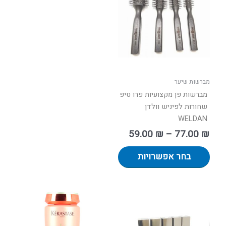
עד
מספר
סוגים.
ניתן
לבחור
את
האפשרויות
בעמוד
מברשות שיער
המוצר
מברשות פן מקצועיות פרו טיפ
שחורות לפיניש וולדן
WELDAN
59.00
₪
–
77.00
₪
בחר אפשרויות
למוצר
זה
יש
מספר