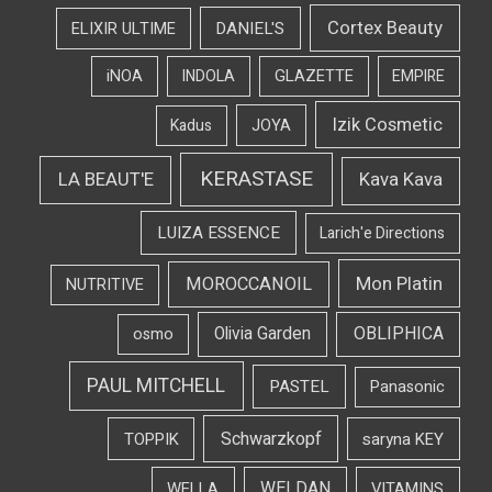
Cortex Beauty
DANIEL'S
ELIXIR ULTIME
iNOA
INDOLA
GLAZETTE
EMPIRE
Izik Cosmetic
Kadus
JOYA
KERASTASE
LA BEAUT'E
Kava Kava
LUIZA ESSENCE
Larich'e Directions
Mon Platin
MOROCCANOIL
NUTRITIVE
OBLIPHICA
Olivia Garden
osmo
PAUL MITCHELL
PASTEL
Panasonic
Schwarzkopf
TOPPIK
saryna KEY
WELDAN
WELLA
VITAMINS