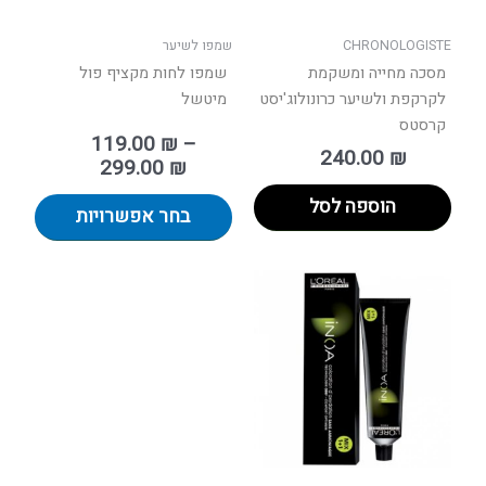
האפשר
בעמוד
CHRONOLOGISTE
שמפו לשיער
המוצר
מסכה מחייה ומשקמת
שמפו לחות מקציף פול
לקרקפת ולשיער כרונולוג'יסט
מיטשל
קרסטס
119.00
₪
–
240.00
₪
299.00
₪
הוספה לסל
בחר אפשרויות
למוצר
זה
יש
מספר
סוגים.
ניתן
לבחור
את