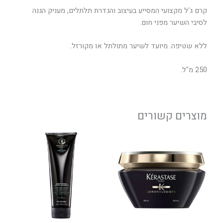
קרם ג'ל מקצועי המסייע בעיצוב והגדרת תלתלים, מעניק הגנה
לסיבי השיער מפני חום.
ללא שטיפה. מיועד לשיער מתולתל או מקורזל.
250 מ"ל.
מוצרים קשורים
טווח
למוצר
מחירים:
זה
יש
עד
מספר
סוגים.
ניתן
לבחור
את