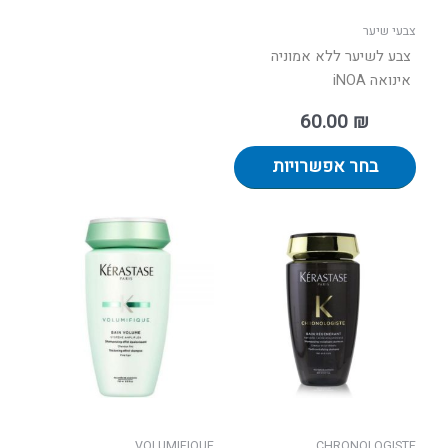
האפשרויות
בעמוד
צבעי שיער
המוצר
צבע לשיער ללא אמוניה
אינואה iNOA
60.00
₪
בחר אפשרויות
למוצר
זה
יש
מספר
סוגים.
ניתן
לבחור
את
האפשר
בעמוד
VOLUMIFIQUE
CHRONOLOGISTE