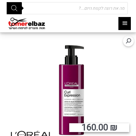
Products
search
תפריט
ראשי
160.00
₪