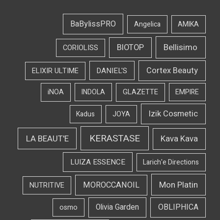
BaBylissPRO
Angelica
AMIKA
Bellisimo
BIOTOP
CORIOLISS
Cortex Beauty
DANIEL'S
ELIXIR ULTIME
iNOA
INDOLA
GLAZETTE
EMPIRE
Izik Cosmetic
Kadus
JOYA
KERASTASE
LA BEAUT'E
Kava Kava
LUIZA ESSENCE
Larich'e Directions
Mon Platin
MOROCCANOIL
NUTRITIVE
OBLIPHICA
Olivia Garden
osmo