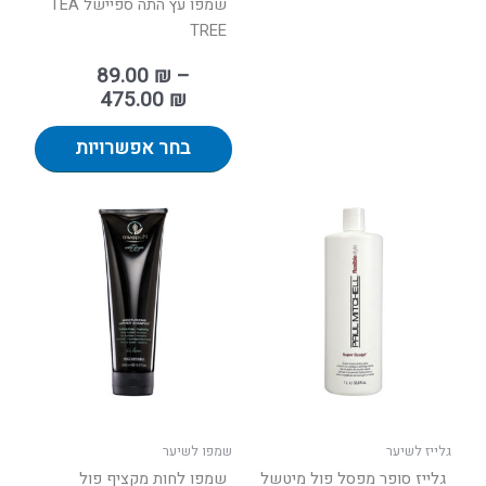
שמפו עץ התה ספיישל TEA
TREE
89.00
₪
–
475.00
₪
בחר אפשרויות
טווח
טווח
למוצר
למוצר
מחירים:
מחירים:
זה
זה
יש
יש
עד
עד
מספר
מספר
סוגים.
סוגים.
ניתן
ניתן
לבחור
לבחור
את
את
האפשרויות
האפשר
בעמוד
בעמוד
גלייז לשיער
שמפו לשיער
המוצר
המוצר
גלייז סופר מפסל פול מיטשל
שמפו לחות מקציף פול