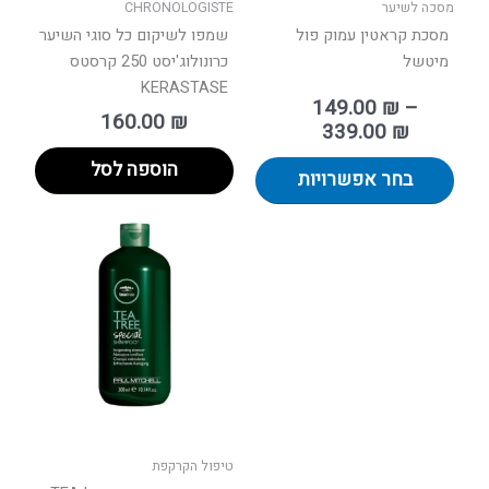
בעמוד
מסכה לשיער
CHRONOLOGISTE
המוצר
מסכת קראטין עמוק פול
שמפו לשיקום כל סוגי השיער
מיטשל
כרונולוג'יסט 250 קרסטס
KERASTASE
149.00
₪
–
160.00
₪
339.00
₪
הוספה לסל
בחר אפשרויות
טווח
למוצר
מחירים:
זה
יש
עד
מספר
סוגים.
ניתן
לבחור
את
האפשר
בעמוד
טיפול הקרקפת
המוצר