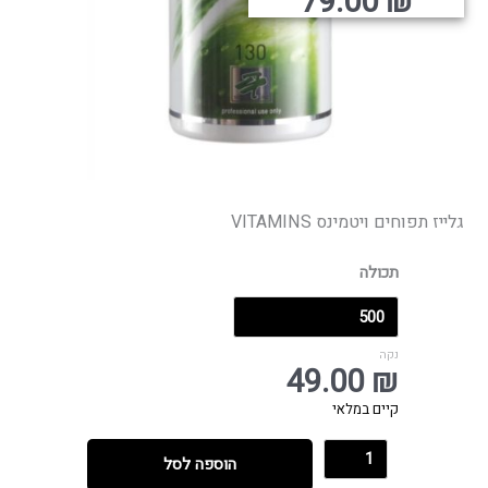
ירים:
79.00
₪
עד
גלייז תפוחים ויטמינס VITAMINS
תכולה
נקה
49.00
₪
קיים במלאי
הוספה לסל