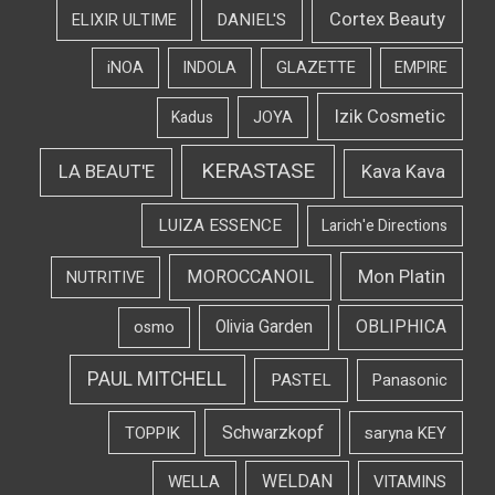
Cortex Beauty
DANIEL'S
ELIXIR ULTIME
iNOA
INDOLA
GLAZETTE
EMPIRE
Izik Cosmetic
Kadus
JOYA
KERASTASE
LA BEAUT'E
Kava Kava
LUIZA ESSENCE
Larich'e Directions
Mon Platin
MOROCCANOIL
NUTRITIVE
OBLIPHICA
Olivia Garden
osmo
PAUL MITCHELL
PASTEL
Panasonic
Schwarzkopf
TOPPIK
saryna KEY
WELDAN
WELLA
VITAMINS