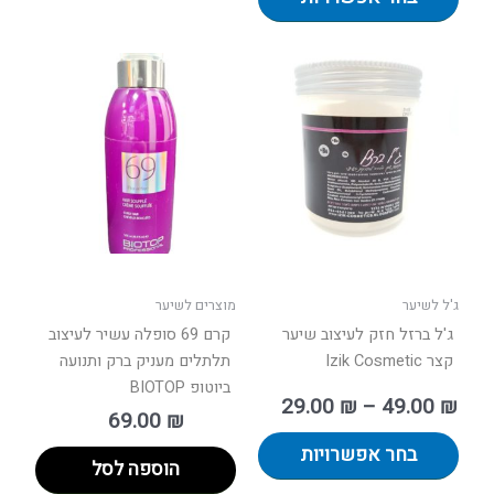
טווח
למוצר
ים:
זה
יש
עד
מספר
סוגים.
ניתן
לבחור
את
האפשרויות
בעמוד
ג'ל לשיער
מוצרים לשיער
המוצר
ג'ל ברזל חזק לעיצוב שיער
קרם 69 סופלה עשיר לעיצוב
קצר Izik Cosmetic
תלתלים מעניק ברק ותנועה
ביוטופ BIOTOP
29.00
₪
–
49.00
₪
69.00
₪
בחר אפשרויות
הוספה לסל