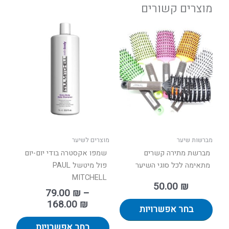
מוצרים קשורים
טווח
למוצר
למוצר
מחירים:
זה
זה
יש
יש
עד
מספר
מספר
סוגים.
סוגים.
ניתן
ניתן
לבחור
לבחור
את
את
האפשרויות
האפשר
בעמוד
בעמוד
מברשות שיער
מוצרים לשיער
המוצר
המוצר
מברשת מתירה קשרים
שמפו אקסטרה בודי יום-יום
מתאימה לכל סוגי השיער
פול מיטשל PAUL
MITCHELL
50.00
₪
79.00
₪
–
168.00
₪
בחר אפשרויות
בחר אפשרויות