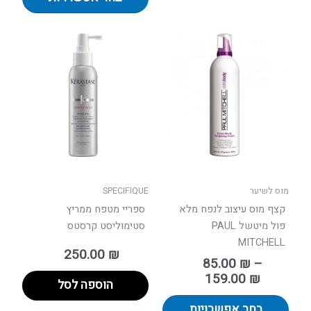
טווח
למוצר
מחירים:
זה
יש
עד
מספר
סוגים.
ניתן
לבחור
את
האפשרויות
בעמוד
מוס לשיער
SPECIFIQUE
המוצר
קצף מוס עיצוב לנפח מלא
ספריי מטפח ממריץ
פול מיטשל PAUL
סטימוליסט קרסטס
MITCHELL
250.00
₪
85.00
₪
–
159.00
₪
הוספה לסל
בחר אפשרויות