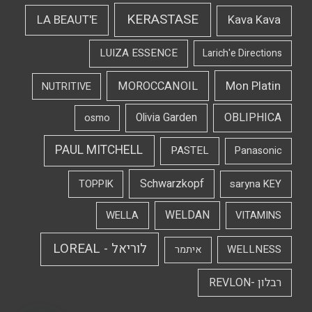
KERASTASE
LA BEAUT'E
Kava Kava
LUIZA ESSENCE
Larich'e Directions
Mon Platin
MOROCCANOIL
NUTRITIVE
OBLIPHICA
Olivia Garden
osmo
PAUL MITCHELL
PASTEL
Panasonic
Schwarzkopf
TOPPIK
saryna KEY
WELDAN
WELLA
VITAMINS
לוריאל - LOREAL
WELLNESS
איתמר
רבלון -REVLON