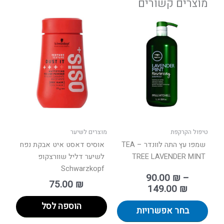
מוצרים קשורים
טווח
למוצר
מחירים:
זה
יש
עד
מספר
סוגים.
ניתן
לבחור
את
האפשרויות
בעמוד
טיפול הקרקפת
מוצרים לשיער
המוצר
שמפו עץ התה לוונדר – TEA
אוסיס דאסט איט אבקת נפח
TREE LAVENDER MINT
לשיער דליל שוורצקופ
Schwarzkopf
90.00
₪
–
75.00
₪
149.00
₪
הוספה לסל
בחר אפשרויות