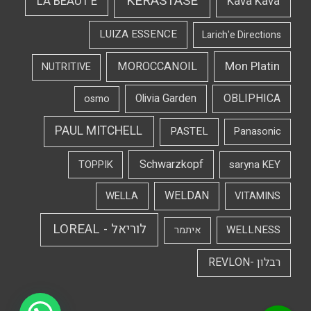
KERASTASE
LA BEAUT'E
Kava Kava
LUIZA ESSENCE
Larich'e Directions
Mon Platin
MOROCCANOIL
NUTRITIVE
OBLIPHICA
Olivia Garden
osmo
PAUL MITCHELL
PASTEL
Panasonic
Schwarzkopf
TOPPIK
saryna KEY
WELDAN
WELLA
VITAMINS
לוריאל - LOREAL
WELLNESS
איתמר
רבלון -REVLON