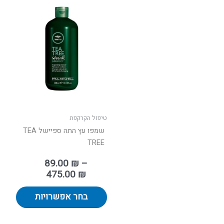
טווח
למוצר
מחירים:
זה
יש
עד
מספר
סוגים.
ניתן
לבחור
את
האפשר
בעמוד
טיפול הקרקפת
המוצר
שמפו עץ התה ספיישל TEA
TREE
89.00
₪
–
475.00
₪
בחר אפשרויות