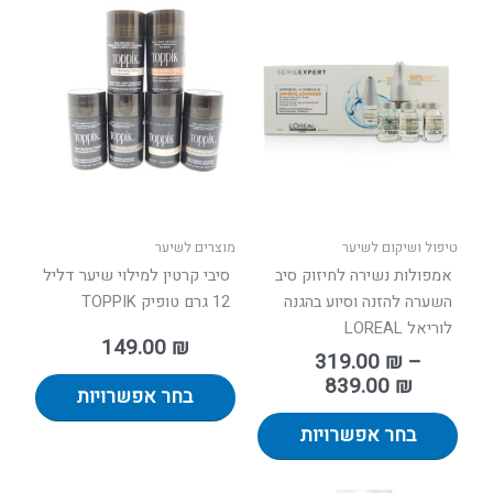
טווח
למוצר
למוצר
מחירים:
זה
זה
יש
יש
עד
מספר
מספר
סוגים.
סוגים.
ניתן
ניתן
לבחור
לבחור
את
את
האפשרויות
האפשר
בעמוד
בעמוד
טיפול ושיקום לשיער
מוצרים לשיער
המוצר
המוצר
אמפולות נשירה לחיזוק סיב
סיבי קרטין למילוי שיער דליל
השערה להזנה וסיוע בהגנה
12 גרם טופיק TOPPIK
לוריאל LOREAL
149.00
₪
319.00
₪
–
839.00
₪
בחר אפשרויות
בחר אפשרויות