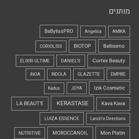
מותגים
BaBylissPRO
Angelica
AMIKA
Bellisimo
BIOTOP
CORIOLISS
Cortex Beauty
DANIEL'S
ELIXIR ULTIME
iNOA
INDOLA
GLAZETTE
EMPIRE
Izik Cosmetic
Kadus
JOYA
KERASTASE
LA BEAUT'E
Kava Kava
LUIZA ESSENCE
Larich'e Directions
Mon Platin
MOROCCANOIL
NUTRITIVE