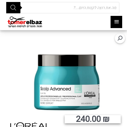
Products
search
תפריט
ראשי
240.00
₪