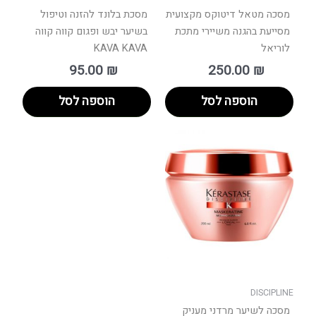
מסכה מטאל דיטוקס מקצועית
מסכת בלונד להזנה וטיפול
מסייעת בהגנה משיירי מתכת
בשיער יבש ופגום קווה קווה
לוריאל
KAVA KAVA
95.00
₪
250.00
₪
הוספה לסל
הוספה לסל
למוצר
זה
יש
מספר
סוגים.
ניתן
לבחור
את
האפשרויות
בעמוד
DISCIPLINE
המוצר
מסכה לשיער מרדני מעניק