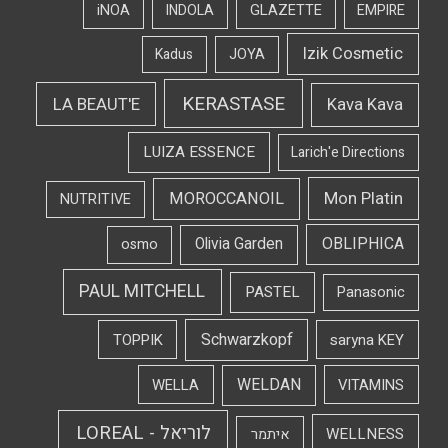
iNOA
INDOLA
GLAZETTE
EMPIRE
Izik Cosmetic
Kadus
JOYA
KERASTASE
LA BEAUT'E
Kava Kava
LUIZA ESSENCE
Larich'e Directions
Mon Platin
MOROCCANOIL
NUTRITIVE
OBLIPHICA
Olivia Garden
osmo
PAUL MITCHELL
PASTEL
Panasonic
Schwarzkopf
TOPPIK
saryna KEY
WELDAN
WELLA
VITAMINS
לוריאל - LOREAL
WELLNESS
איתמר