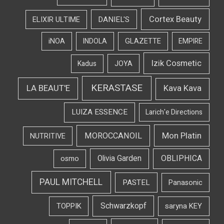
Cortex Beauty
DANIEL'S
ELIXIR ULTIME
iNOA
INDOLA
GLAZETTE
EMPIRE
Izik Cosmetic
Kadus
JOYA
KERASTASE
LA BEAUT'E
Kava Kava
LUIZA ESSENCE
Larich'e Directions
Mon Platin
MOROCCANOIL
NUTRITIVE
OBLIPHICA
Olivia Garden
osmo
PAUL MITCHELL
PASTEL
Panasonic
Schwarzkopf
TOPPIK
saryna KEY