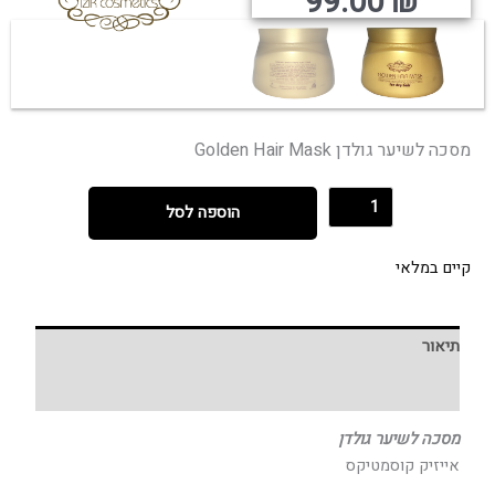
קורי
נוכחי
99.00
₪
היה:
הוא:
מסכה לשיער גולדן Golden Hair Mask
הוספה לסל
קיים במלאי
תיאור
חוות דעת (0)
מסכה לשיער גולדן
אייזיק קוסמטיקס