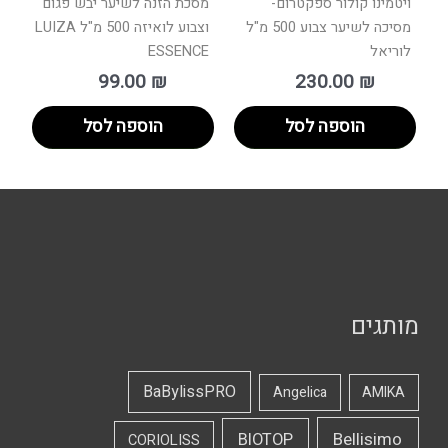
ויטמינו קולור ספקטרום-
מסכת הזנה לשיער יבש פגום
מסיכה לשיער צבוע 500 מ"ל
וצבוע לואיזה 500 מ"ל LUIZA
לוריאל
ESSENCE
99.00
₪
230.00
₪
הוספה לסל
הוספה לסל
מותגים
BaBylissPRO
Angelica
AMIKA
Bellisimo
BIOTOP
CORIOLISS