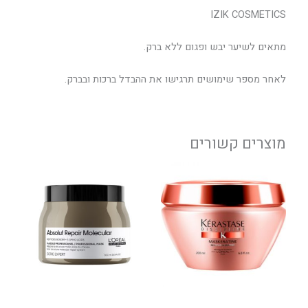
IZIK COSMETICS
מתאים לשיער יבש ופגום ללא ברק.
לאחר מספר שימושים תרגישו את ההבדל ברכות ובברק.
מוצרים קשורים
למוצר
זה
יש
מספר
סוגים.
ניתן
לבחור
את
האפשרויות