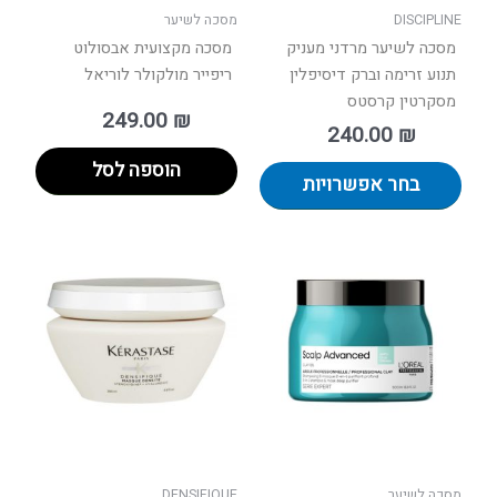
בעמוד
DISCIPLINE
מסכה לשיער
המוצר
מסכה לשיער מרדני מעניק
מסכה מקצועית אבסולוט
תנוע זרימה וברק דיסיפלין
ריפייר מולקולר לוריאל
מסקרטין קרסטס
249.00
₪
240.00
₪
הוספה לסל
בחר אפשרויות
למוצר
זה
יש
מספר
סוגים.
ניתן
לבחור
את
האפשר
בעמוד
מסכה לשיער
DENSIFIQUE