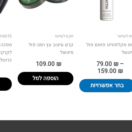
ניתן
לבחור
את
האפשרויות
ס לשיער
ווקס לשיער
GISTE
בעמוד
ס סקלפטינג פואם פול
קרם עיצוב עץ התה פול
מסכה 
המוצר
טשל
מיטשל
לקרקפ
כרונול
109.00
₪
79.00
₪
–
159.00
₪
הוספה לסל
בחר אפשרויות