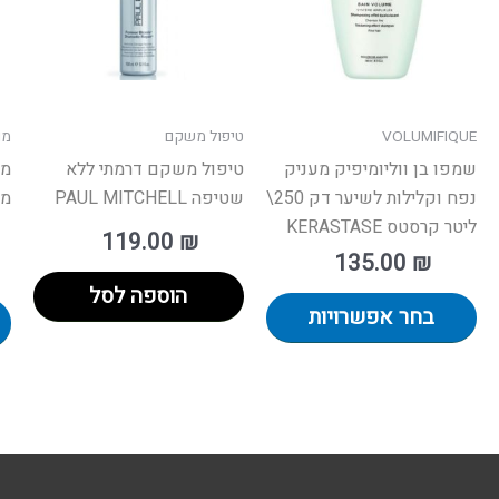
ניתן
לבחור
את
האפשרויות
VOLUMIFIQUE
טיפול משקם
מו
בעמוד
שמפו בן ווליומיפיק מעניק
טיפול משקם דרמתי ללא
מו
המוצר
נפח וקלילות לשיער דק 250\
שטיפה PAUL MITCHELL
מי
ליטר קרסטס KERASTASE
119.00
₪
135.00
₪
הוספה לסל
בחר אפשרויות