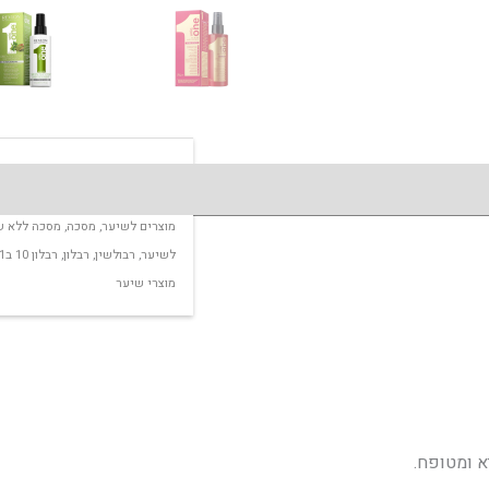
מק"ט:
מסכה-ללא-שטיפה-רבלון-revlon-%d7%99%d7%a8%d7%95%d7%a7
תגיות:
10 ב 1
,
uniq one
,
uniq
,
LON
מוצרים לשיער
,
מסכה
,
מסכה ללא ש
לשיער
,
רבולשין
,
רבלון
,
רבלון 10 ב1
מוצרי שיער