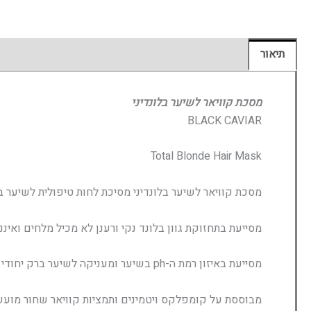
תיאור
חוות דעת (0)
מסכת קוויאר לשיער בלונדיני
BLACK CAVIAR
Total Blonde Hair Mask
מסכת קוויאר לשיער בלונדיני מסיכת לחות טיפולית לשיער בלו
מסייעת בתחזוקת גוון בלונד נקי ורענן לא מכיל מלחים ואינ
מסייעת באיזון רמת ה-ph בשיער ומעניקה לשיער ברק יחודי לחות וגמישות וחיוניות פורמולה המונעת חשמל סטטי בשיער.
מבוססת על קומפלקס ויטמינים ותמציות קוויאר שחור מועש