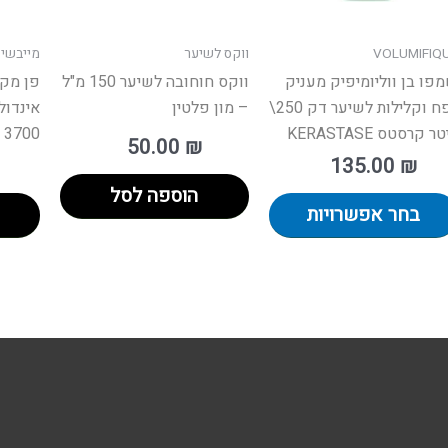
את
האפשרויות
VOLUMIFIQ
ווקס לשיער
מייבשי 
בעמוד
פו בן ווליומיפיק מעניק
ווקס חוחובה לשיער 150 מ"ל
פן מקצ
המוצר
נפח וקלילות לשיער דק 250\
– מון פלטין
ר קרסטס KERASTASE
3700
50.00
₪
135.00
₪
הוספה לסל
בחר אפשרויות