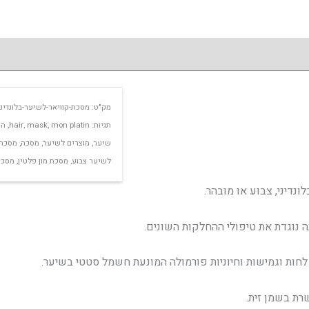
מק"ט:
מסכת-קוויאר-לשיער-בלונדינ
תגיות:
mon platin
,
mask
,
hair
,
הכ
שיער
,
מוצרים לשיער
,
מסכה
,
מסכה 
לשיער צבוע
,
מסכת מון פלטין
,
מסכת 
נדיני, צבוע או מובהר.
נה נוגדת את טיפולי ההחלקות השונים.
רת בשמן זית.