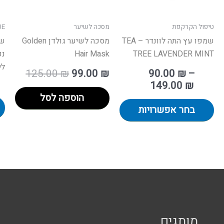
את
האפשרויות
טיפול הקרקפת
מסכה לשיער
UE
בעמוד
שמפו עץ התה לוונדר – TEA
מסכה לשיער גולדן Golden
שמ
המוצר
Hair Mask
TREE LAVENDER MINT
ליט
125.00
₪
99.00
₪
90.00
₪
–
149.00
₪
הוספה לסל
בחר אפשרויות
מותגים