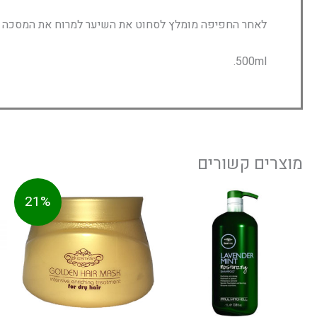
לאחר החפיפה מומלץ לסחוט את השיער למרוח את המסכה ולעסות היטב
500ml.
מוצרים קשורים
טווח
המחיר
המחיר
למוצר
21%
חירים:
הנוכחי
המקורי
זה
הוא:
היה:
יש
עד
99.00 ₪.
125.00 ₪.
מספר
סוגים.
ניתן
לבחור