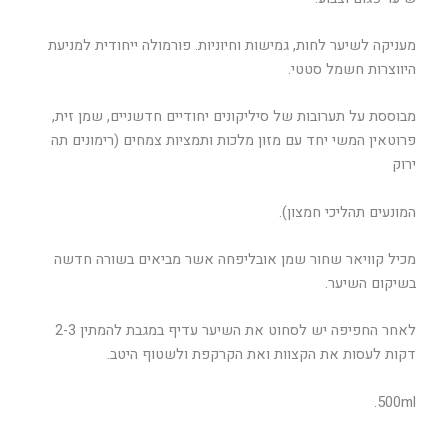
מעניקה לשיער לחות, גמישות וחיוניות. פורמולה ייחודית למניעת
היווצרות חשמל סטטי.
מבוססת על תערובות של סיליקונים יחודיים חדשניים, שמן זית,
פרוטאין המשי יחד עם מזון מלכות ותמציות צמחים (רימונים תה
ירוק
המונעים תהליכי חמצון).
מכיל קוויאר שחור שמן אובליפחה אשר מביאים בשורה חדשה
בשיקום השיער.
לאחר החפיפה יש לסחוט את השיער עדיף במגבת להמתין 2-3
דקות לעסות את הקצוות ואת הקרקפת ולשטוף היטב.
500ml.