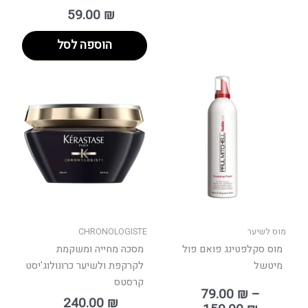
59.00
₪
הוספה לסל
טווח
למוצר
מחירים:
זה
יש
עד
מספר
סוגים.
ניתן
לבחור
את
האפשרויות
בעמוד
מוס לשיער
CHRONOLOGISTE
המוצר
מוס סקלפטינג פואם פול
מסכה מחייה ומשקמת
מיטשל
לקרקפת ולשיער כרונולוג'יסט
קרסטס
79.00
₪
–
240.00
₪