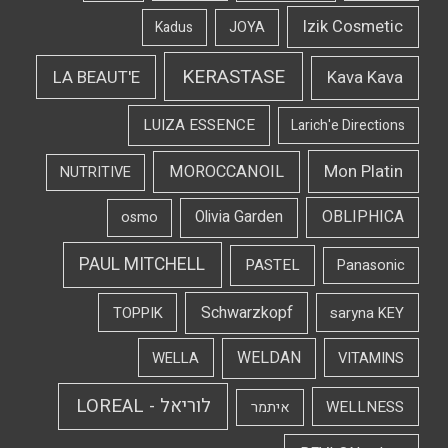
Izik Cosmetic
Kadus
JOYA
KERASTASE
LA BEAUT'E
Kava Kava
LUIZA ESSENCE
Larich'e Directions
Mon Platin
MOROCCANOIL
NUTRITIVE
OBLIPHICA
Olivia Garden
osmo
PAUL MITCHELL
PASTEL
Panasonic
Schwarzkopf
TOPPIK
saryna KEY
WELDAN
WELLA
VITAMINS
לוריאל - LOREAL
WELLNESS
איתמר