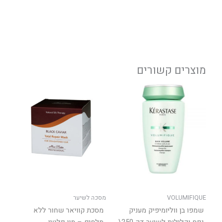
מוצרים קשורים
למוצר
למוצר
זה
זה
יש
יש
מספר
מספר
סוגים.
סוגים.
ניתן
ניתן
לבחור
לבחור
את
את
האפשרויות
האפשר
בעמוד
בעמוד
VOLUMIFIQUE
מסכה לשיער
המוצר
המוצר
שמפו בן ווליומיפיק מעניק
מסכת קוויאר שחור ללא