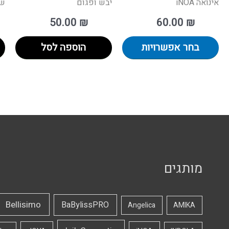
אינואה iNOA
יבש ופגום
שטיפ
50.00
₪
60.00
₪
בחר אפשרויות
הוספה לסל
מותגים
Bellisimo
BaBylissPRO
Angelica
AMIKA