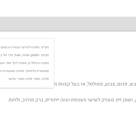
מק"ט:
מסכה-לשיער-עשירה-בשמן-זי
תגיות:
mon platin
,
hair
,
הכי זול ב
מסכה טיפולית
,
מסכה לכל סוגי הש
מועשרת בלחות\
,
מסכה מועשרת בשמ
אלבז
,
תומר אלבז מוצרי שיער
בש, פגום, צבוע, מסולסל, או בעל קצוות מפוצלים.
שמן זית. מעניק לשיער מעטפת הגנה ייחודית, ברק מרהיב, ולחות.