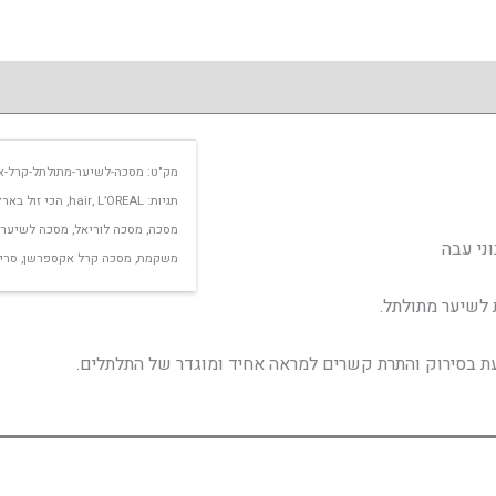
מק"ט:
מסכה-לשיער-מתולתל-קרל-א
תגיות:
L’OREAL
,
hair
,
הכי זול בארץ
מסכה
,
מסכה לוריאל
,
מסכה לשיער
ני עבה
משקמת
,
מסכה קרל אקספרשן
,
סרי
 לשיער מתולתל.
יעת בסירוק והתרת קשרים למראה אחיד ומוגדר של התלתלים.