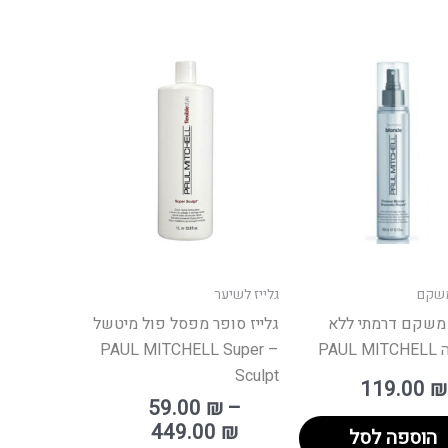
טווח
למוצר
מחירים:
זה
יש
עד
מספר
סוגים.
ניתן
לבחור
את
האפשרויות
משקם
גלייז לשיער
בעמוד
 משקם דרמתי ללא
גלייז סופר מפסל פול מיטשל
המוצר
PAUL
– PAUL MITCHELL Super
Sculpt
119.00
₪
59.00
₪
–
449.00
₪
הוספה לסל