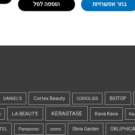
בחר אפשרויות
הוספה לסל
Cortex Beauty
BIOTOP
DANIEL'S
CORIOLISS
KERASTASE
LA BEAUT'E
Kava Kava
s
Ka
OBLIPHICA
TEL
Olivia Garden
Panasonic
osmo