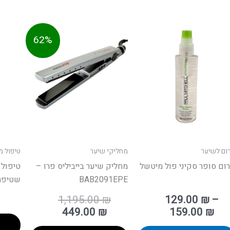
ווח
המחיר
המחיר
למוצר
62%
ים:
המקורי
הנוכחי
זה
היה:
הוא:
יש
עד
1,195.00 ₪.
449.00 ₪.
מספר
סוגים.
ניתן
לבחור
את
האפשרויות
ום לשיער
מחליקי שיער
טיפול 
בעמוד
ום סופר סקיני פול מיטשל
מחליק שיער בייביליס פרו –
טיפול
המוצר
BAB2091EPE
שטיפה  MITCHELL
1,195.00
₪
129.00
₪
–
449.00
₪
159.00
₪