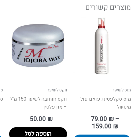
מוצרים קשורים
טווח
ט
למוצר
חירים:
מחיר
זה
יש
עד
מספר
סוגים.
ניתן
לבחור
את
האפשרויות
מוס לשיער
ווקס לשיער
סר
בעמוד
מוס סקלפטינג פואם פול
ווקס חוחובה לשיער 150 מ"ל
סר
המוצר
מיטשל
– מון פלטין
50.00
₪
79.00
₪
–
159.00
₪
הוספה לסל