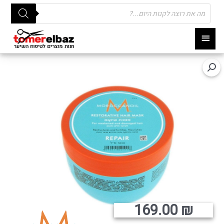
Products
search
תפריט
ראשי
169.00
₪