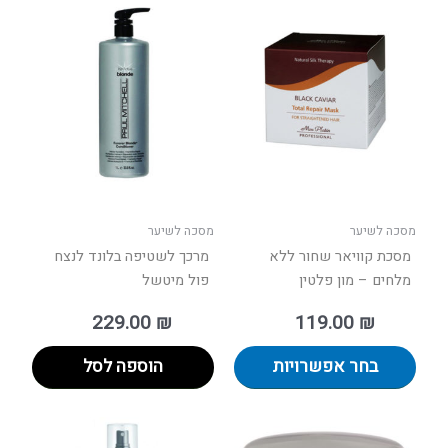
למוצר
זה
יש
מספר
סוגים.
ניתן
לבחור
את
האפשרויות
בעמוד
מסכה לשיער
מסכה לשיער
המוצר
מסכת קוויאר שחור ללא
מרכך לשטיפה בלונד לנצח
מלחים – מון פלטין
פול מיטשל
229.00
₪
119.00
₪
בחר אפשרויות
הוספה לסל