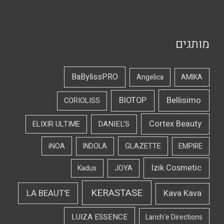
מותגים
BaBylissPRO
Angelica
AMIKA
Bellisimo
BIOTOP
CORIOLISS
Cortex Beauty
DANIEL'S
ELIXIR ULTIME
iNOA
INDOLA
GLAZETTE
EMPIRE
Izik Cosmetic
Kadus
JOYA
KERASTASE
LA BEAUT'E
Kava Kava
LUIZA ESSENCE
Larich'e Directions