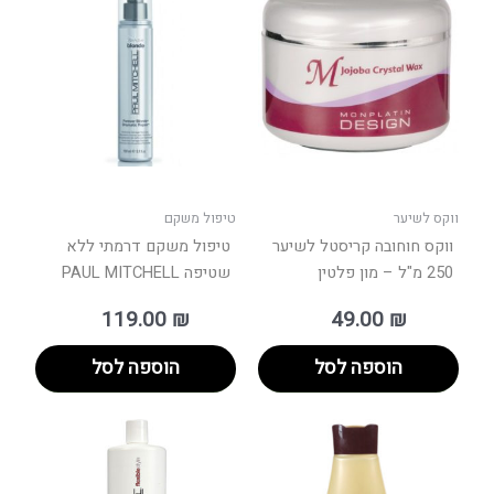
ווקס לשיער
טיפול משקם
ווקס חוחובה קריסטל לשיער
טיפול משקם דרמתי ללא
250 מ"ל – מון פלטין
שטיפה PAUL MITCHELL
119.00
₪
49.00
₪
הוספה לסל
הוספה לסל
טווח
למוצר
מחירים:
זה
יש