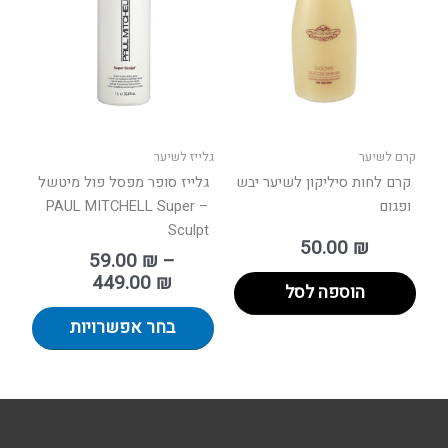
עד
מספר
סוגים.
ניתן
לבחור
את
האפשר
בעמוד
קרם לשיער
גלייז לשיער
המוצר
קרם לחות סיליקון לשיער יבש
גלייז סופר מפסל פול מיטשל
ופגום
– PAUL MITCHELL Super
Sculpt
50.00
₪
59.00
₪
–
449.00
₪
הוספה לסל
בחר אפשרויות