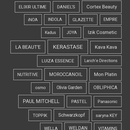
Cortex Beauty
DANIEL'S
ELIXIR ULTIME
iNOA
INDOLA
GLAZETTE
EMPIRE
Izik Cosmetic
Kadus
JOYA
KERASTASE
LA BEAUT'E
Kava Kava
LUIZA ESSENCE
Larich'e Directions
Mon Platin
MOROCCANOIL
NUTRITIVE
OBLIPHICA
Olivia Garden
osmo
PAUL MITCHELL
PASTEL
Panasonic
Schwarzkopf
TOPPIK
saryna KEY
WELDAN
WELLA
VITAMINS