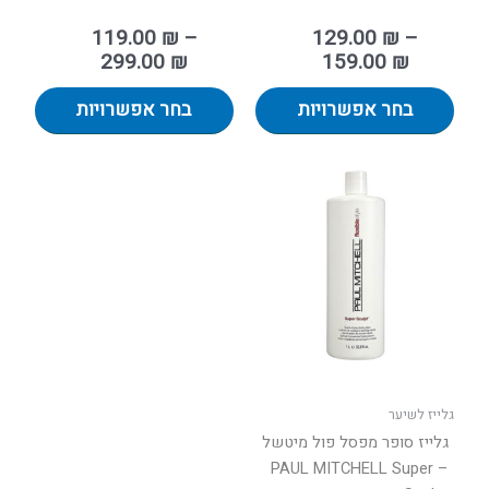
119.00
₪
–
129.00
₪
–
299.00
₪
159.00
₪
בחר אפשרויות
בחר אפשרויות
טווח
למוצר
מחירים:
זה
יש
עד
מספר
סוגים.
ניתן
לבחור
את
האפשרויות
בעמוד
גלייז לשיער
המוצר
גלייז סופר מפסל פול מיטשל
– PAUL MITCHELL Super