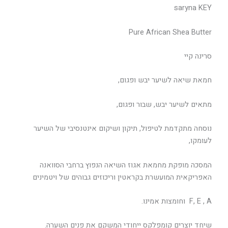
saryna KEY
Pure African Shea Butter
סרינה קיי
חמאת שיאה לשיער יבש ופגום,
מתאים לשיער יבש, שבור ופגום,
נוסחה מתקדמת לטיפול, תיקון ושיקום אינטנסיבי של השיער
לעומקו,
המסכה מופקת מחמאת אגוז השיאה הנפוץ ברחבי הסוואנה
האפריקאית המועשרת בקראטין וריכוזים גבוהים של ויטמינים
F, E , A וחומצות אמינו.
שיחד יוצרים קומפלקס ייחודי המשקם את פנים השערה.