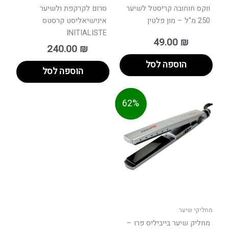
ווקס חוחובה קריסטל לשיער
סרום לקרקפת ולשיער
250 מ"ל – מון פלטין
אינישיאליסט קרסטס
INITIALISTE
49.00
₪
240.00
₪
הוספה לסל
הוספה לסל
המחיר
המחיר
62%
המקורי
הנוכחי
היה:
הוא:
449.0
מחליקי שיער
מחליק שיער בייביליס פרו –