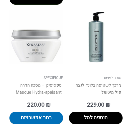
למוצר
זה
יש
מספר
סוגים.
ניתן
לבחור
את
האפשר
בעמוד
מסכה לשיער
SPECIFIQUE
המוצר
מרכך לשטיפה בלונד לנצח
ספסיפיק – מסכה הדרה
פול מיטשל
Masque Hydra-apaisant
220.00
₪
229.00
₪
הוספה לסל
בחר אפשרויות