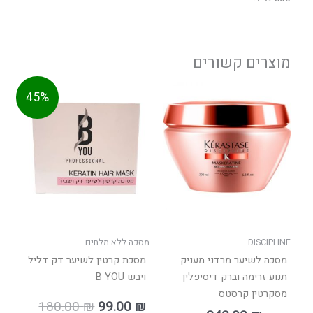
מוצרים קשורים
המחיר
המחיר
למוצר
45%
הנוכחי
המקורי
זה
הוא:
היה:
יש
180.00 ₪.
99.00 ₪.
מספר
סוגים.
ניתן
לבחור
את
האפשרויות
בעמוד
DISCIPLINE
מסכה ללא מלחים
המוצר
מסכה לשיער מרדני מעניק
מסכת קרטין לשיער דק דליל
תנוע זרימה וברק דיסיפלין
ויבש B YOU
מסקרטין קרסטס
180.00
₪
99.00
₪