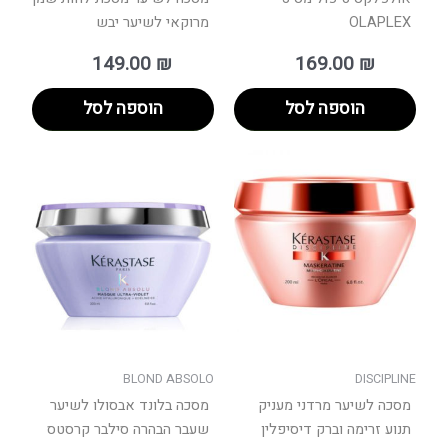
OLAPLEX
מרוקאי לשיער יבש
149.00
₪
169.00
₪
הוספה לסל
הוספה לסל
למוצר
למוצר
זה
זה
יש
יש
מספר
מספר
סוגים.
סוגים.
ניתן
ניתן
לבחור
לבחור
את
את
האפשרויות
האפשר
בעמוד
בעמוד
BLOND ABSOLO
DISCIPLINE
המוצר
המוצר
מסכה לשיער מרדני מעניק
מסכה בלונד אבסולו לשיער
תנוע זרימה וברק דיסיפלין
שעבר הבהרה סילבר קרסטס