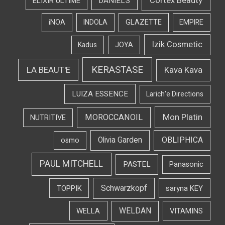
Cortex Beauty
DANIEL'S
ELIXIR ULTIME
iNOA
INDOLA
GLAZETTE
EMPIRE
Izik Cosmetic
Kadus
JOYA
KERASTASE
LA BEAUT'E
Kava Kava
LUIZA ESSENCE
Larich'e Directions
Mon Platin
MOROCCANOIL
NUTRITIVE
OBLIPHICA
Olivia Garden
osmo
PAUL MITCHELL
PASTEL
Panasonic
Schwarzkopf
TOPPIK
saryna KEY
WELDAN
WELLA
VITAMINS