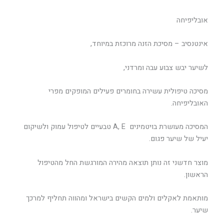
אובליפיחה
אינטנסיב – מסיכת הזנה מרוכזת במיוחד,
לשיער יבש צבוע עבה ומרדני,
מסיכה טיפולית עשירה בחומרים פעילים המופקים מפרי
האובליפיחה.
המסיכה מעושרת בויטמינים A, E טבעיים לטיפול עמוק ולשיקום
יעיל של שיער פגום.
מוצר חדשני זה נותן תוצאה מהירה המורגשת החל מהטיפול
הראשון.
מותאמת לאקלים ולמים הקשים בישראל ומהווה תחליף למרכך
שיער.