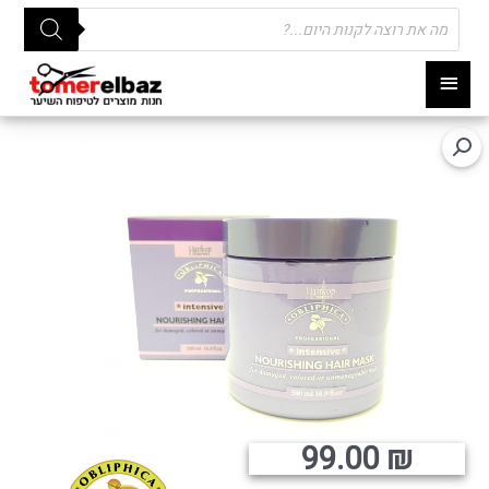
Products
search
תפריט
ראשי
99.00
₪