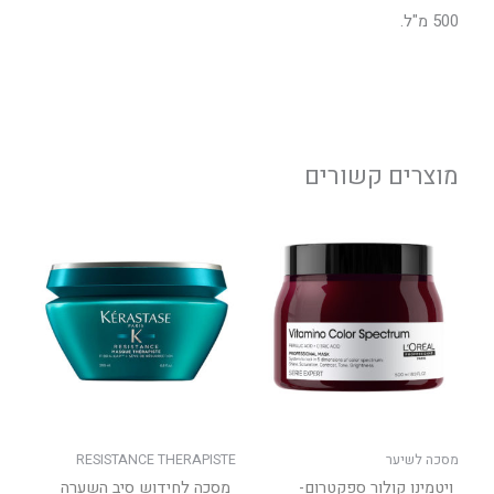
500 מ"ל.
מוצרים קשורים
למוצר
זה
יש
מספר
סוגים.
ניתן
לבחור
את
האפשר
בעמוד
מסכה לשיער
RESISTANCE THERAPISTE
המוצר
ויטמינו קולור ספקטרום-
מסכה לחידוש סיב השערה