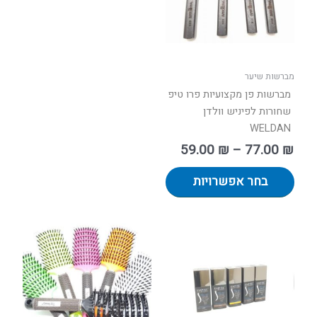
ניתן
לבחור
את
האפשרויות
בעמוד
מברשות שיער
המוצר
מברשות פן מקצועיות פרו טיפ
שחורות לפיניש וולדן
WELDAN
59.00
₪
–
77.00
₪
בחר אפשרויות
למוצר
למוצר
זה
זה
יש
יש
מספר
מספר
סוגים.
סוגים.
ניתן
ניתן