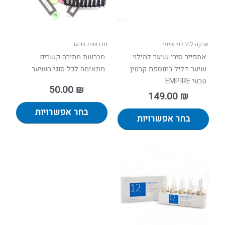
לבחור
לבחור
את
את
האפשרויות
האפשר
בעמוד
בעמוד
אבקה למילוי שיער
מברשות שיער
המוצר
המוצר
אמפייר סיבי שיער למילוי
מברשת מתירה קשרים
שיער דליל בתוספת קרטין
מתאימה לכל סוגי השיער
טבעי EMPIRE
50.00
₪
149.00
₪
בחר אפשרויות
בחר אפשרויות