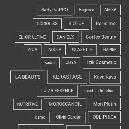
BaBylissPRO
Angelica
AMIKA
Bellisimo
BIOTOP
CORIOLISS
Cortex Beauty
DANIEL'S
ELIXIR ULTIME
iNOA
INDOLA
GLAZETTE
EMPIRE
Izik Cosmetic
Kadus
JOYA
KERASTASE
LA BEAUT'E
Kava Kava
LUIZA ESSENCE
Larich'e Directions
Mon Platin
MOROCCANOIL
NUTRITIVE
OBLIPHICA
Olivia Garden
osmo