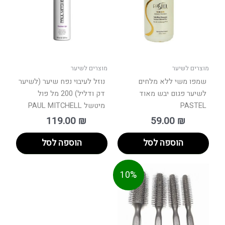
מוצרים לשיער
מוצרים לשיער
שמפו משי ללא מלחים
נוזל לעיבוי נפח שיער (לשיער
לשיער פגום יבש מאוד
דק ודליל) 200 מל פול
PASTEL
מיטשל PAUL MITCHELL
119.00
₪
59.00
₪
הוספה לסל
הוספה לסל
טווח
למוצר
10%
ים:
זה
יש
עד
מספר
סוגים.