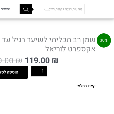
Products
מותגים
search
המחיר
המחיר
שמן רב תכליתי לשיער רגיל עד פ
30%
הנוכחי
המקורי
אקספרט לוריאל
הוא:
היה:
170.00 ₪.
119.00 ₪.
0.00
₪
119.00
₪
הוספה לסל
קיים במלאי