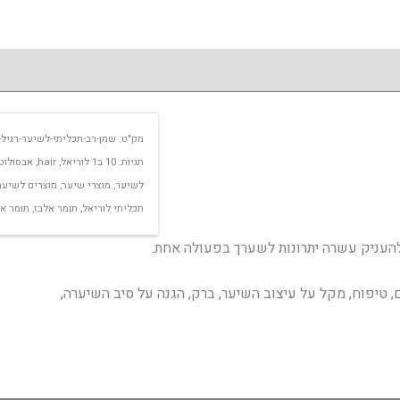
מק"ט:
שמן-רב-תכליתי-לשיער-רגיל-
תגיות:
10 ב1 לוריאל
,
hair
,
אבסולוט
לשיער
,
מוצרי שיער
,
מוצרים לשיער
תכליתי לוריאל
,
תומר אלבז
,
תומר אל
להעניק עשרה יתרונות לשערך בפעולה אחת.
ם, טיפוח, מקל על עיצוב השיער, ברק, הגנה על סיב השיערה,