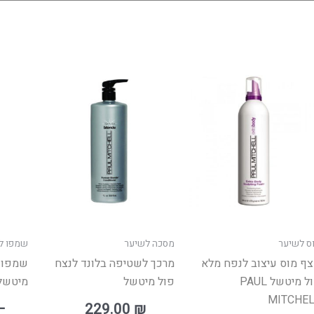
ווח
טווח
למוצר
ים:
מחירים:
זה
יש
עד
עד
מספר
סוגים.
ניתן
לבחור
את
האפשרויות
ס לשיער
מסכה לשיער
שמפו ל
בעמוד
ף מוס עיצוב לנפח מלא
מרכך לשטיפה בלונד לנצח
שמפו 
המוצר
פול מיטשל PAUL
פול מיטשל
מיטשל
MITCHE
–
229.00
₪