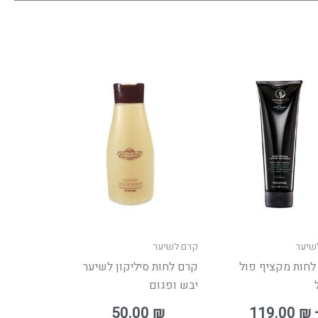
למוצר
זה
יש
מספר
סוגים.
ניתן
לבחור
את
האפשרויות
שיער
קרם לשיער
בעמוד
לחות מקציף פול
קרם לחות סיליקון לשיער
המוצר
יבש ופגום
50.00
₪
119.00
₪