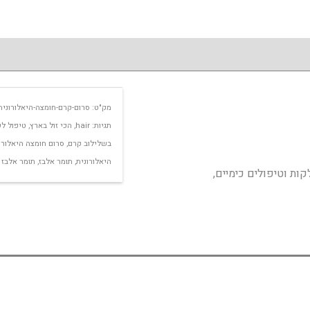
מק"ט:
סרום-קרם-חומצה-היאלורונית-
תגיות:
hair
,
הכי זול בארץ
,
טיפול ל
בשלילוב קרם
,
סרום חומצה היאלורו
היאלורונית
,
תומר אלבז
,
תומר אלבז 
ת וטיפולים כימיים,