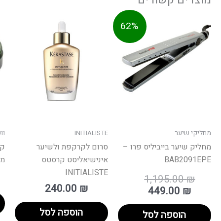
מחיר
המחיר
62%
מקורי
הנוכחי
היה:
הוא:
מחליקי שיער
INITIALISTE
וו
מחליק שיער בייביליס פרו –
סרום לקרקפת ולשיער
קר
BAB2091EPE
אינישיאליסט קרסטס
מי
INITIALISTE
1,195.00
₪
240.00
₪
449.00
₪
הוספה לסל
הוספה לסל