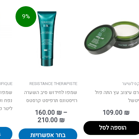
טווח
למוצר
9%
מחירים:
זה
יש
עד
מספר
סוגים.
ניתן
לבחור
את
האפשרויו
קס לשיער
RESISTANCE THERAPISTE
IFIQUE
בעמוד
ם עיצוב עץ התה פול
שמפו לחידוש סיב השערה
שמפו ב
המוצר
טשל
רזיסטונס תרפיסט קרסטס
ליטר קרסטס
160.00
₪
–
109.00
₪
210.00
₪
הוספה לסל
ב
בחר אפשרויות