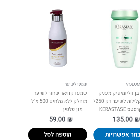
למוצר
זה
יש
מספר
סוגים.
ניתן
לבחור
את
ת
האפשרויות
VOLUM
שמפו לשיער
בעמוד
ן ווליומיפיק מעניק
שמפו קוויאר שחור לשיער
המוצר
נפח וקלילות לשיער דק 250\
מוחלק ללא מלחים 500 מ"ל
 KERASTASE
– מון פלטין
59.00
₪
135.00
₪
חר אפשרויות
הוספה לסל