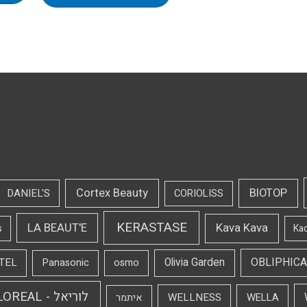
Cortex Beauty
BIOTOP
DANIEL'S
CORIOLISS
KERASTASE
LA BEAUT'E
Kava Kava
s
Ka
OBLIPHICA
TEL
Olivia Garden
Panasonic
osmo
לוריאל - LOREAL
WELLNESS
WELLA
איתמר