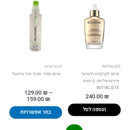
טווח
למוצר
מחירים:
זה
יש
עד
מספר
סוגים.
ניתן
לבחור
את
האפשר
בעמוד
INITIALISTE
סרום לשיער
המוצר
סרום לקרקפת ולשיער
סרום סופר סקיני פול מיטשל
אינישיאליסט קרסטס
INITIALISTE
129.00
₪
–
240.00
₪
159.00
₪
הוספה לסל
בחר אפשרויות
חיר
המחיר