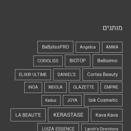
מותגים
BaBylissPRO
Angelica
AMIKA
Bellisimo
BIOTOP
CORIOLISS
Cortex Beauty
DANIEL'S
ELIXIR ULTIME
iNOA
INDOLA
GLAZETTE
EMPIRE
Izik Cosmetic
Kadus
JOYA
KERASTASE
LA BEAUT'E
Kava Kava
LUIZA ESSENCE
Larich'e Directions