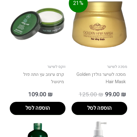
21%
וכחי
המקורי
הוא:
היה:
125.00 ₪.
מסכה לשיער
ווקס לשיער
מסכה לשיער גולדן Golden
קרם עיצוב עץ התה פול
Hair Mask
מיטשל
109.00
₪
125.00
₪
99.00
₪
הוספה לסל
הוספה לסל
טווח
למוצר
מחירים:
זה