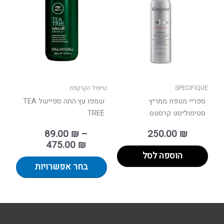
יש
עד
מספר
סוגים.
ניתן
לבחור
את
האפשר
בעמוד
SPECIFIQUE
טיפול הקרקפת
המוצר
ספריי מטפח ממריץ
שמפו עץ התה ספיישל TEA
סטימוליסט קרסטס
TREE
89.00
₪
–
250.00
₪
475.00
₪
הוספה לסל
בחר אפשרויות