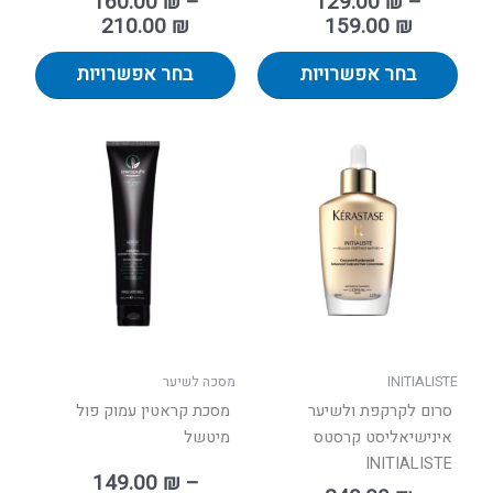
160.00
₪
–
129.00
₪
–
210.00
₪
159.00
₪
בחר אפשרויות
בחר אפשרויות
טווח
למוצר
מחירים:
זה
יש
עד
מספר
סוגים.
ניתן
לבחור
את
האפשר
בעמוד
INITIALISTE
מסכה לשיער
המוצר
סרום לקרקפת ולשיער
מסכת קראטין עמוק פול
אינישיאליסט קרסטס
מיטשל
INITIALISTE
149.00
₪
–