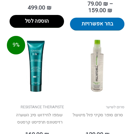
79.00
₪
–
499.00
₪
159.00
₪
הוספה לסל
בחר אפשרויות
טווח
טווח
למוצר
למוצר
9%
מחירים:
מחירים:
זה
זה
יש
יש
עד
עד
מספר
מספר
סוגים.
סוגים.
ניתן
ניתן
לבחור
לבחור
את
את
האפשרויות
האפשר
בעמוד
בעמוד
סרום לשיער
RESISTANCE THERAPISTE
המוצר
המוצר
סרום סופר סקיני פול מיטשל
שמפו לחידוש סיב השערה
רזיסטונס תרפיסט קרסטס