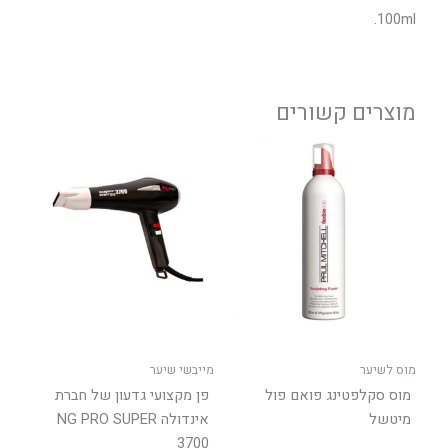
100ml.
מוצרים קשורים
טווח
למוצר
מחירים:
זה
יש
עד
מספר
סוגים.
ניתן
לבחור
את
האפשרויות
בעמוד
מוס לשיער
מייבשי שיער
המוצר
מוס סקלפטינג פואם פול
פן מקצועי גדעון של חברת
מיטשל
אינדולה NG PRO SUPER
3700