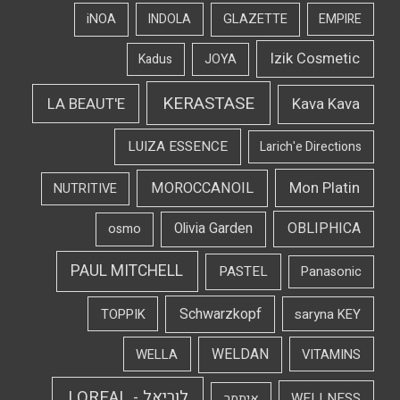
iNOA
INDOLA
GLAZETTE
EMPIRE
Izik Cosmetic
Kadus
JOYA
KERASTASE
LA BEAUT'E
Kava Kava
LUIZA ESSENCE
Larich'e Directions
Mon Platin
MOROCCANOIL
NUTRITIVE
OBLIPHICA
Olivia Garden
osmo
PAUL MITCHELL
PASTEL
Panasonic
Schwarzkopf
TOPPIK
saryna KEY
WELDAN
WELLA
VITAMINS
לוריאל - LOREAL
WELLNESS
איתמר