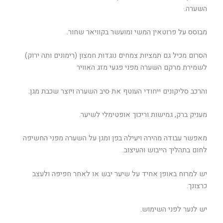
השערה.
מבוסס על פרוטאין המשי ומועשר בקוויאר שחור.
הסרום מכיל גם תמציות צמחים נוגדות חמצון (רימונים ותה ירוק)
לשמירת מרקם השערה מפני פגעי מזג האוויר
והרכב סליקונים ייחודי העוטף את סיב השערה ויוצר שכבת מגן.
מעניק ברק, גמישות וריכוך אופטימלי לשיער.
מאפשר עבודה מהירה ויעילה בפן ומגן על השערה מפני החשיפה
לחום בתהליך הייבוש והעיצוב.
יש למרוח באופן אחיד על שיער יבש או לאחר חפיפה ולעצב
כרצונך.
יש לנער לפני השימוש.