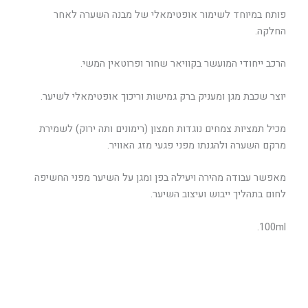
פותח במיוחד לשימור אופטימאלי של מבנה השערה לאחר
החלקה.
הרכב ייחודי המועשר בקוויאר שחור ופרוטאין המשי.
יוצר שכבת מגן ומעניק ברק גמישות וריכוך אופטימאלי לשיער.
מכיל תמציות צמחים נוגדות חמצון (רימונים ותה ירוק) לשמירת
מרקם השערה ולהגנתו מפני פגעי מזג האוויר.
מאפשר עבודה מהירה ויעילה בפן ומגן על השיער מפני החשיפה
לחום בתהליך ייבוש ועיצוב השיער.
100ml.