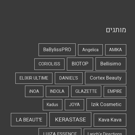
מותגים
BaBylissPRO
Angelica
AMIKA
Bellisimo
BIOTOP
CORIOLISS
Cortex Beauty
DANIEL'S
ELIXIR ULTIME
iNOA
INDOLA
GLAZETTE
EMPIRE
Izik Cosmetic
Kadus
JOYA
KERASTASE
LA BEAUT'E
Kava Kava
LUIZA ESSENCE
Larich'e Directions