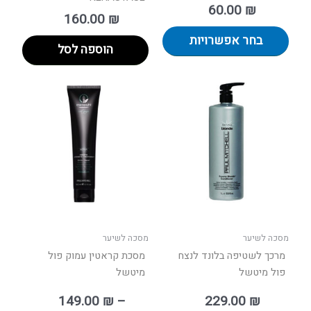
60.00
₪
160.00
₪
בחר אפשרויות
הוספה לסל
טווח
למוצר
מחירים:
זה
יש
עד
מספר
סוגים.
ניתן
לבחור
את
האפשר
בעמוד
מסכה לשיער
מסכה לשיער
המוצר
מרכך לשטיפה בלונד לנצח
מסכת קראטין עמוק פול
פול מיטשל
מיטשל
149.00
₪
–
229.00
₪