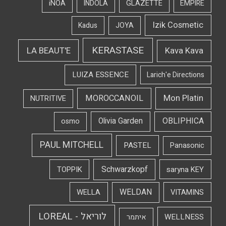
iNOA
INDOLA
GLAZETTE
EMPIRE
Izik Cosmetic
Kadus
JOYA
KERASTASE
LA BEAUT'E
Kava Kava
LUIZA ESSENCE
Larich'e Directions
Mon Platin
MOROCCANOIL
NUTRITIVE
OBLIPHICA
Olivia Garden
osmo
PAUL MITCHELL
PASTEL
Panasonic
Schwarzkopf
TOPPIK
saryna KEY
WELDAN
WELLA
VITAMINS
לוריאל - LOREAL
WELLNESS
איתמר