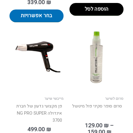
339.00
₪
הוספה לסל
בחר אפשרויות
טווח
למוצר
מחירים:
זה
יש
עד
מספר
סוגים.
ניתן
לבחור
את
האפשרויות
בעמוד
סרום לשיער
מייבשי שיער
המוצר
סרום סופר סקיני פול מיטשל
פן מקצועי גדעון של חברת
אינדולה NG PRO SUPER
3700
129.00
₪
–
499.00
₪
159.00
₪