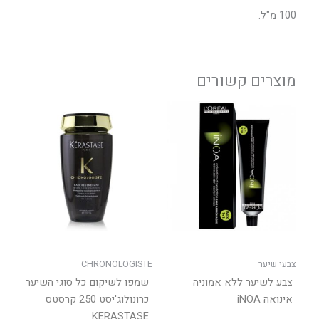
100 מ"ל.
מוצרים קשורים
למוצר
זה
יש
מספר
סוגים.
ניתן
לבחור
את
האפשרויות
בעמוד
צבעי שיער
CHRONOLOGISTE
המוצר
צבע לשיער ללא אמוניה
שמפו לשיקום כל סוגי השיער
אינואה iNOA
כרונולוג'יסט 250 קרסטס
KERASTASE