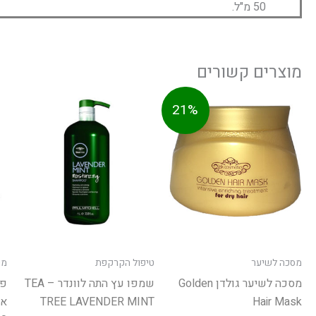
50 מ"ל.
מוצרים קשורים
ר
המחיר
טווח
למוצ
21%
חי
המקורי
מחירים:
זה
א:
היה:
יש
125.00 ₪.
עד
מספר
סוגים
ניתן
לבחו
את
האפש
מסכה לשיער
טיפול הקרקפת
מי
בעמו
מסכה לשיער גולדן Golden
שמפו עץ התה לוונדר – TEA
פן
המוצ
TREE LAVENDER MINT
Hair Mask