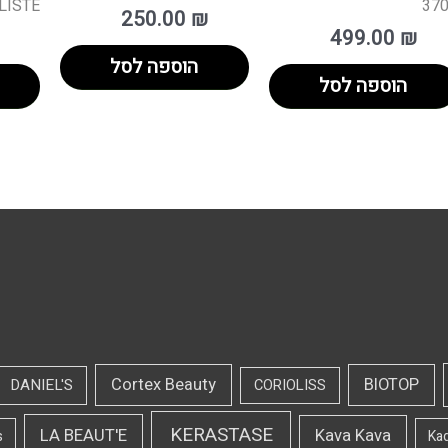
ALISTE
37
250.00
₪
499.00
₪
הוספה לסל
הוספה לסל
Cortex Beauty
BIOTOP
DANIEL'S
CORIOLISS
KERASTASE
LA BEAUT'E
Kava Kava
s
Ka