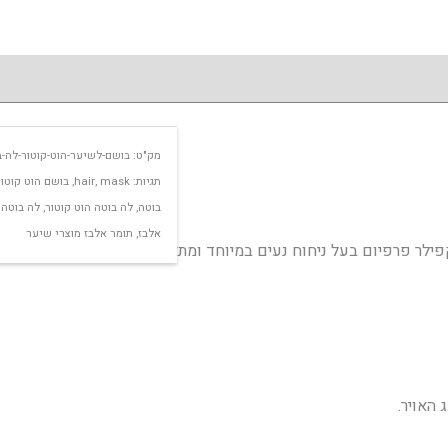
מק"ט:
בושם-לשיער-הוט-קוטור-לה-בוטה-aute
תגיות:
mask
,
hair
,
בושם הוט קוטור
בוטה
,
לה בוטה הוט קוטור
,
לה בוטה 
אלבז
,
תומר אלבז מוצרי שיער
פילר פרפיום בעל ניחוח נעים במיוחד ומתאים לכל סוגי השיער
 האויר.