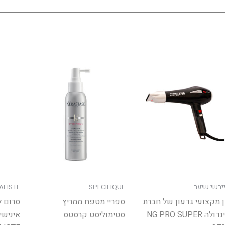
ר
.
ר
רויות
יבשי שיער
SPECIFIQUE
IALISTE
ד
 מקצועי גדעון של חברת
ספריי מטפח ממריץ
סרום 
ר
אינדולה NG PRO SUPER
סטימוליסט קרסטס
איניש