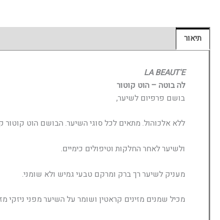
תיאור
חוות דעת (0)
LA BEAUT'E
לה בוטה – הוט קוטור
בושם פרפיום לשיער,
ללא אלכוהול. מתאים לכל סוגי השיער. הבושם הוט קוטור ק
ולשיער לאחר החלקות וטיפולים כימיים.
מעניק לשיער רך ברק ומרקם טבעי גמיש ולא שומני.
מכיל שמנים מזינים קראטין ושומר על השיער מפני ניזקי מזג