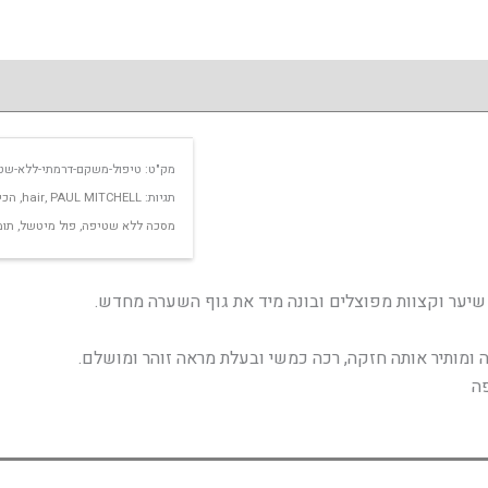
מק"ט:
טיפול-משקם-דרמתי-ללא-שטיפה-itchell
תגיות:
PAUL MITCHELL
,
hair
,
הכי
מסכה ללא שטיפה
,
פול מיטשל
,
תומ
יער וקצוות מפוצלים ובונה מיד את גוף השערה מחדש.
ומותיר אותה חזקה, רכה כמשי ובעלת מראה זוהר ומושלם.
ה