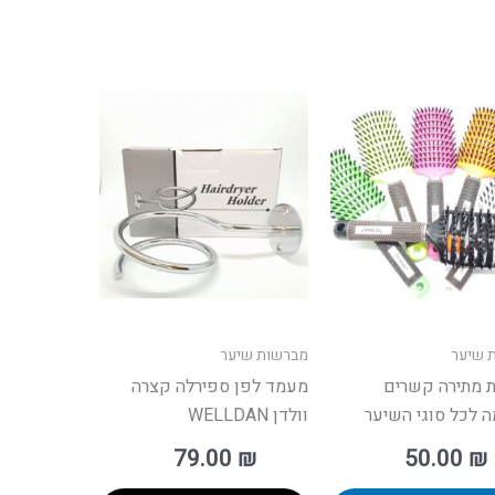
למוצר
זה
יש
מספר
סוגים.
ניתן
לבחור
את
האפשרויות
 שיער
מברשות שיער
בעמוד
 מתירה קשרים
מעמד לפן ספירלה קצרה
המוצר
 לכל סוגי השיער
וולדן WELLDAN
79.00
₪
50.00
₪