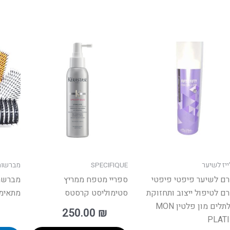
ר
.
ר
רויות
ייז לשיער
SPECIFIQUE
מברשות
ד
ם לשיער פיפטי פיפטי
ספריי מטפח ממריץ
מברשת
ר
ם לטיפול ייצוב ותחזוקת
סטימוליסט קרסטס
מתאימה
תלתלים מון פלטין MON
250.00
₪
PLAT