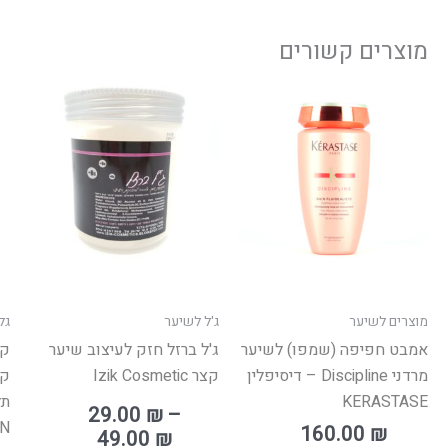
מוצרים קשורים
טווח
למוצ
מחירים:
זה
יש
עד
מספר
סוגים
ניתן
לבחו
את
האפש
מוצרים לשיער
ג'ל לשיער
גל
בעמו
אמבט חפיפה (שמפו) לשיער
ג'ל ברזל חזק לעיצוב שיער
קר
המוצ
מרדני Discipline – דיסיפלין
קצר Izik Cosmetic
קר
KERASTASE
29.00
₪
–
IN
160.00
₪
49.00
₪