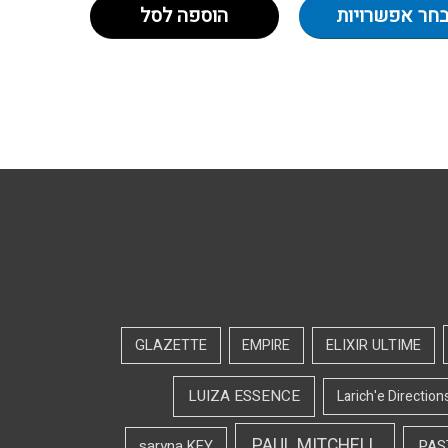
חר אפשרויות
הוספה לסל
GLAZETTE
EMPIRE
ELIXIR ULTIME
LUIZA ESSENCE
Larich'e Direction
PAUL MITCHELL
saryna KEY
PAS