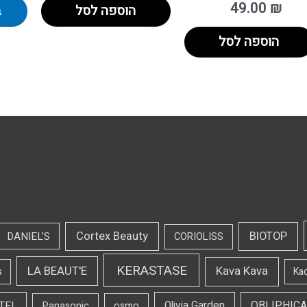
49.00
₪
הוספה לסל
ב
הוספה לסל
Cortex Beauty
BIOTOP
DANIEL'S
CORIOLISS
KERASTASE
LA BEAUT'E
Kava Kava
s
Ka
OBLIPHICA
TEL
Olivia Garden
Panasonic
osmo