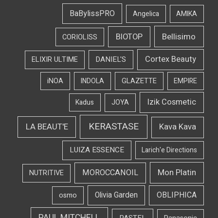
BaBylissPRO
Angelica
AMIKA
Bellisimo
BIOTOP
CORIOLISS
Cortex Beauty
DANIEL'S
ELIXIR ULTIME
iNOA
INDOLA
GLAZETTE
EMPIRE
Izik Cosmetic
Kadus
JOYA
KERASTASE
LA BEAUT'E
Kava Kava
LUIZA ESSENCE
Larich'e Directions
Mon Platin
MOROCCANOIL
NUTRITIVE
OBLIPHICA
Olivia Garden
osmo
PAUL MITCHELL