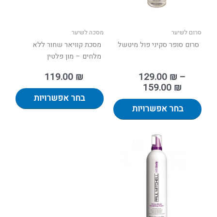
את
את
האפשרויות
האפשר
בעמוד
בעמוד
סרום לשיער
מסכה לשיער
המוצר
המוצר
סרום סופר סקיני פול מיטשל
מסכת קוויאר שחור ללא
מלחים – מון פלטין
119.00
₪
129.00
₪
–
159.00
₪
בחר אפשרויות
בחר אפשרויות
טווח
למוצר
מחירים:
זה
יש
עד
מספר
סוגים.
ניתן
לבחור