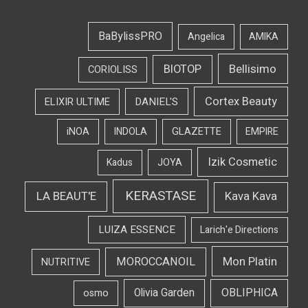
BaBylissPRO
Angelica
AMIKA
Bellisimo
BIOTOP
CORIOLISS
Cortex Beauty
DANIEL'S
ELIXIR ULTIME
iNOA
INDOLA
GLAZETTE
EMPIRE
Izik Cosmetic
Kadus
JOYA
KERASTASE
LA BEAUT'E
Kava Kava
LUIZA ESSENCE
Larich'e Directions
Mon Platin
MOROCCANOIL
NUTRITIVE
OBLIPHICA
Olivia Garden
osmo