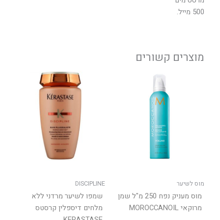
מרסס מים
500 מייל.
מוצרים קשורים
טווח
למוצר
מחירים:
זה
יש
עד
מספר
סוגים.
ניתן
לבחור
את
האפשר
בעמוד
מוס לשיער
DISCIPLINE
המוצר
מוס מעניק נפח 250 מ"ל שמן
שמפו לשיער מרדני ללא
מרוקאי MOROCCANOIL
מלחים דיספלין קרסטס
KERASTASE