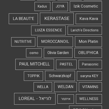
Izik Cosmetic
Kadus
JOYA
KERASTASE
LA BEAUT'E
Kava Kava
LUIZA ESSENCE
Larich'e Directions
Mon Platin
MOROCCANOIL
NUTRITIVE
OBLIPHICA
Olivia Garden
osmo
PAUL MITCHELL
PASTEL
Panasonic
Schwarzkopf
TOPPIK
saryna KEY
WELDAN
WELLA
VITAMINS
לוריאל - LOREAL
WELLNESS
איתמר