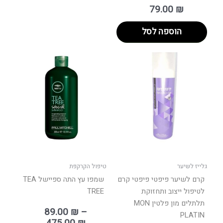
79.00
₪
הוספה לסל
טווח
למוצר
מחירים:
זה
יש
עד
מספר
סוגים.
ניתן
לבחור
את
האפשר
בעמוד
גלייז לשיער
טיפול הקרקפת
המוצר
קרם לשיער פיפטי פיפטי קרם
שמפו עץ התה ספיישל TEA
לטיפול ייצוב ותחזוקת
TREE
תלתלים מון פלטין MON
89.00
₪
–
PLATIN
475.00
₪