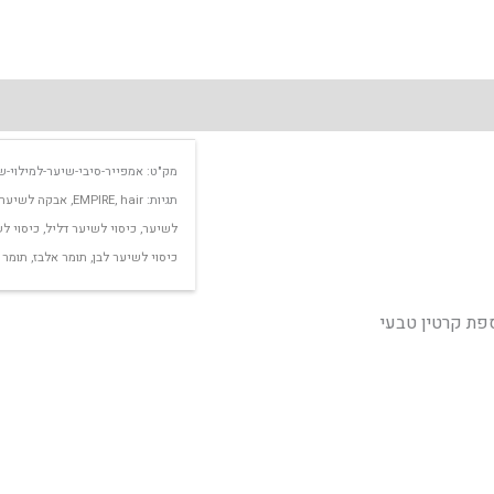
מק"ט:
אמפייר-סיבי-שיער-למילוי-ש
תגיות:
hair
,
EMPIRE
,
אבקה לשיער
לשיער
,
כיסוי לשיער דליל
,
כיסוי ל
כיסוי לשיער לבן
,
תומר אלבז
,
תומר 
ספת קרטין טבעי