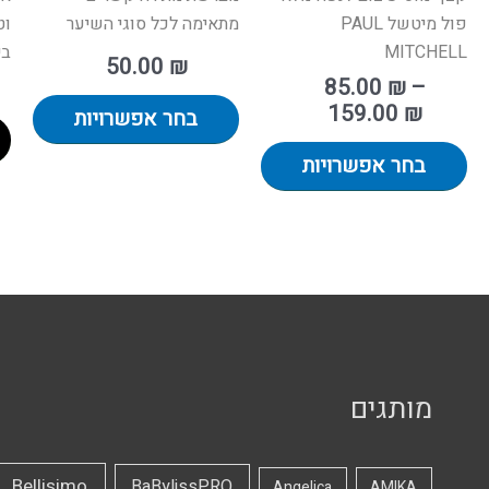
פול מיטשל PAUL
מתאימה לכל סוגי השיער
וט
MITCHELL
ביו
50.00
₪
85.00
₪
–
159.00
₪
בחר אפשרויות
בחר אפשרויות
מותגים
Bellisimo
BaBylissPRO
Angelica
AMIKA