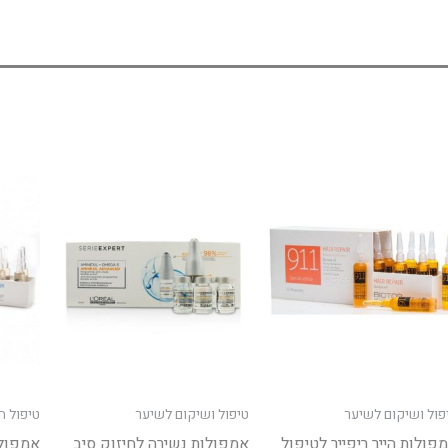
טווח
ר
למוצר
מחירים:
זה
יש
עד
מספר
.
סוגים.
ניתן
ר
לבחור
את
רויות
האפשרויו
פול ושיקום לשיער
טיפול ושיקום לשיער
טיפול 
ד
בעמוד
פולות הייר ריפייר לטיפול
אמפולות נשירה לחיזוק סיב
אמפולו
ר
המוצר