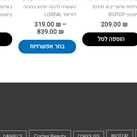
יפוח שיער יבש ופגום
השערה להזנה וסיוע בהגנה
בשיער 
טופ BIOTOP
לוריאל LOREAL
ביוטופ OTOP
319.00
₪
–
209.00
₪
839.00
₪
הוספה לסל
בחר אפשרויות
Cortex Beauty
BIOTOP
DANIEL'S
CORIOLISS