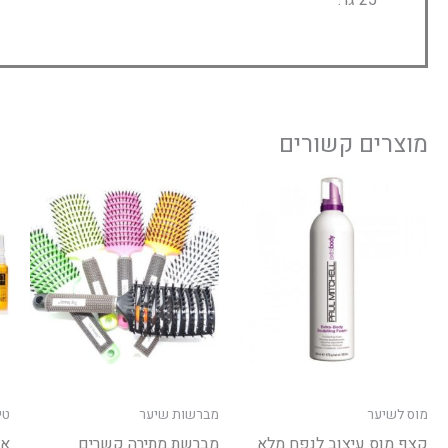
25 גר.
מוצרים קשורים
טווח
למוצר
למוצ
חירים:
זה
זה
יש
יש
עד
מספר
מספר
סוגים.
סוגים
ניתן
ניתן
לבחור
לבחו
את
את
האפשרויות
האפש
מוס לשיער
מברשות שיער
טי
בעמוד
בעמו
קצף מוס עיצוב לנפח מלא
מברשת מתירה קשרים
אמ
המוצר
המוצ